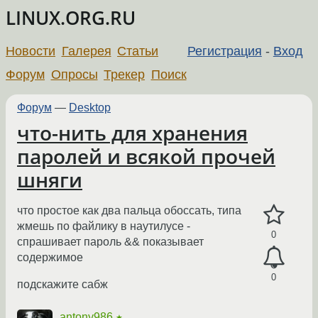
LINUX.ORG.RU
Новости
Галерея
Статьи
Регистрация
-
Вход
Форум
Опросы
Трекер
Поиск
Форум
—
Desktop
что-нить для хранения
паролей и всякой прочей
шняги
что простое как два пальца обоссать, типа
жмешь по файлику в наутилусе -
0
спрашивает пароль && показывает
содержимое
0
подскажите сабж
antony986
★