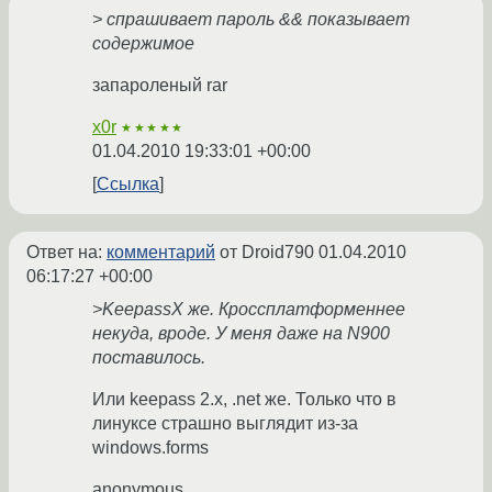
> спрашивает пароль && показывает
содержимое
запароленый rar
x0r
★★★★★
01.04.2010 19:33:01 +00:00
Ссылка
Ответ на:
комментарий
от Droid790
01.04.2010
06:17:27 +00:00
>KeepassX же. Кроссплатформеннее
некуда, вроде. У меня даже на N900
поставилось.
Или keepass 2.x, .net же. Только что в
линуксе страшно выглядит из-за
windows.forms
anonymous