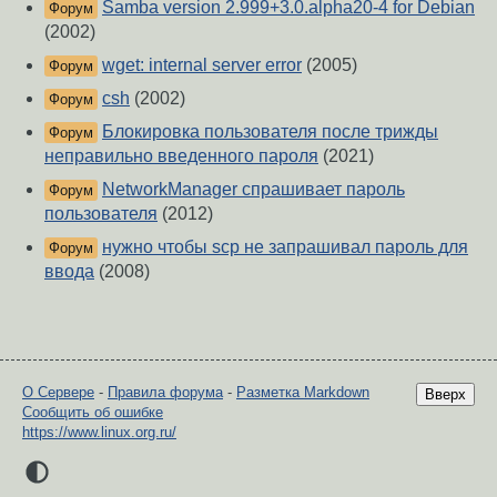
Samba version 2.999+3.0.alpha20-4 for Debian
Форум
(2002)
wget: internal server error
(2005)
Форум
csh
(2002)
Форум
Блокировка пользователя после трижды
Форум
неправильно введенного пароля
(2021)
NetworkManager спрашивает пароль
Форум
пользователя
(2012)
нужно чтобы scp не запрашивал пароль для
Форум
ввода
(2008)
О Сервере
-
Правила форума
-
Разметка Markdown
Вверх
Сообщить об ошибке
https://www.linux.org.ru/