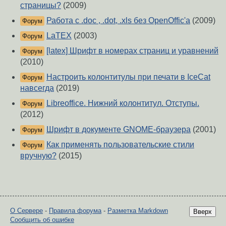
страницы?
(2009)
Работа с .doc , .dot, .xls без OpenOffic'а
(2009)
Форум
LaTEX
(2003)
Форум
[latex] Шрифт в номерах страниц и уравнений
Форум
(2010)
Настроить колонтитулы при печати в IceCat
Форум
навсегда
(2019)
Libreoffice. Нижний колонтитул. Отступы.
Форум
(2012)
Шрифт в документе GNOME-браузера
(2001)
Форум
Как применять пользовательские стили
Форум
вручную?
(2015)
О Сервере
-
Правила форума
-
Разметка Markdown
Вверх
Сообщить об ошибке