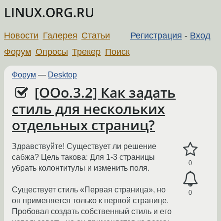
LINUX.ORG.RU
Новости
Галерея
Статьи
Регистрация
-
Вход
Форум
Опросы
Трекер
Поиск
Форум
—
Desktop
[OOo.3.2] Как задать
стиль для нескольких
отдельных страниц?
Здравствуйте! Существует ли решение
сабжа? Цель такова: Для 1-3 страницы
0
убрать колонтитулы и изменить поля.
Существует стиль «Первая страница», но
0
он применяется только к первой странице.
Пробовал создать собственный стиль и его