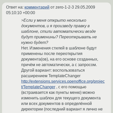
Ответ на:
комментарий
от zero-1-2-3
29.05.2009
05:10:10 +00:00
>Если у меня открыто несколько
документов, и я произведу правку в
шаблоне, стили автоматически везде
будут применины? Переоткрывать не
нужно будет?
Нет. Изменения стилей в шаблоне будут
применены после переоткрытия
документа(ов), на его основе созданных,
причём не автоматически, а с запросом.
Другой вариант: воспользоваться
расширением TemplateChanger
http://extensions.services.openoffice.org/projec
t/TemplateChanger
, с его помощью
(встраивается как пункты меню) можно
изменить шаблон для текущего документа
или всех документов в определённой
директории (последний вариант я лично не