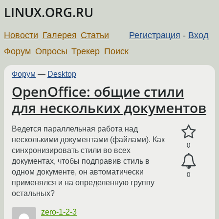
LINUX.ORG.RU
Новости
Галерея
Статьи
Регистрация
-
Вход
Форум
Опросы
Трекер
Поиск
Форум
—
Desktop
OpenOffice: общие стили
для нескольких документов
Ведется параллельная работа над
несколькими документами (файлами). Как
0
синхронизировать стили во всех
документах, чтобы подправив стиль в
одном документе, он автоматически
0
применялся и на определенную группу
остальных?
zero-1-2-3