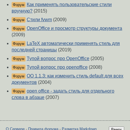
Как применять пользовательские стили
Форум
вручную?
(2015)
Стили fvwm
(2009)
Форум
OpenOffice и просмотр структуры документа
Форум
(2009)
LaTeX автоматически применять стиль для
Форум
последней страницы
(2019)
Тупой вопрос про OpenOffice
(2005)
Форум
Тупой вопрос про openoffice
(2008)
Форум
OO 1.1.3: как изменить стиль default для всех
Форум
документов
(2004)
open office - задать стиль для отдельного
Форум
слова в абзаце
(2007)
О Сервере
-
Правила форума
-
Разметка Markdown
Вверх