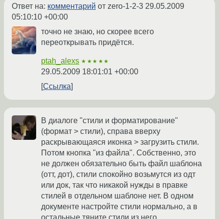
Ответ на:
комментарий
от zero-1-2-3
29.05.2009
05:10:10 +00:00
точно не знаю, но скорее всего
переоткрывать придётся.
ptah_alexs
★★★★★
29.05.2009 18:01:01 +00:00
Ссылка
В диалоге "стили и форматирование"
(формат > стили), справа вверху
раскрывающаяся иконка > загрузить стили.
Потом кнопка "из файла". Собственно, это
не должен обязательно быть файл шаблона
(отт, дот), стили спокойно возьмутся из одт
или док, так что никакой нужды в правке
стилей в отдельном шаблоне нет. В одном
документе настройте стили нормально, а в
остальные тяните стили из него.