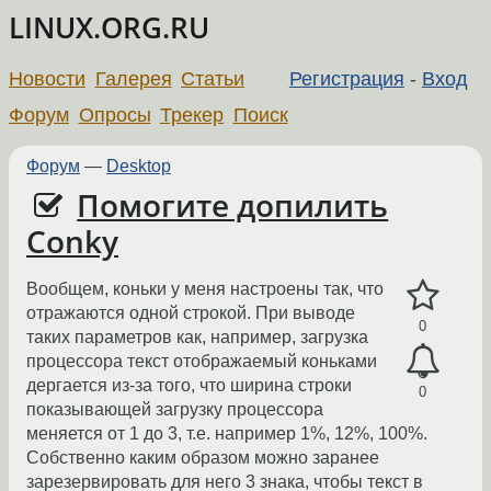
LINUX.ORG.RU
Новости
Галерея
Статьи
Регистрация
-
Вход
Форум
Опросы
Трекер
Поиск
Форум
—
Desktop
Помогите допилить
Conky
Вообщем, коньки у меня настроены так, что
отражаются одной строкой. При выводе
0
таких параметров как, например, загрузка
процессора текст отображаемый коньками
дергается из-за того, что ширина строки
0
показывающей загрузку процессора
меняется от 1 до 3, т.е. например 1%, 12%, 100%.
Собственно каким образом можно заранее
зарезервировать для него 3 знака, чтобы текст в