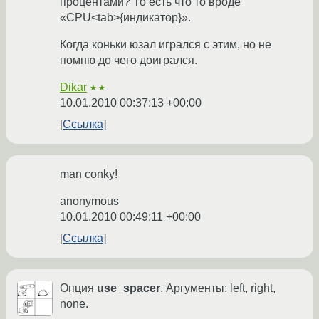
процентами? То есть что то вроде
«CPU<tab>{индикатор}».
Когда коньки юзал игрался с этим, но не
помню до чего доигрался.
Dikar
★★
10.01.2010 00:37:13 +00:00
Ссылка
man conky!
anonymous
10.01.2010 00:49:11 +00:00
Ссылка
Опция
use_spacer
. Аргументы: left, right,
none.