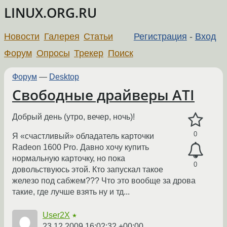
LINUX.ORG.RU
Новости
Галерея
Статьи
Регистрация
-
Вход
Форум
Опросы
Трекер
Поиск
Форум
—
Desktop
Свободные драйверы ATI
Добрый день (утро, вечер, ночь)!
0
Я «счастливый» обладатель карточки
Radeon 1600 Pro. Давно хочу купить
нормальную карточку, но пока
0
довольствуюсь этой. Кто запускал такое
железо под сабжем??? Что это вообще за дрова
такие, где лучше взять ну и тд...
User2X
★
23.12.2009 16:02:32 +00:00