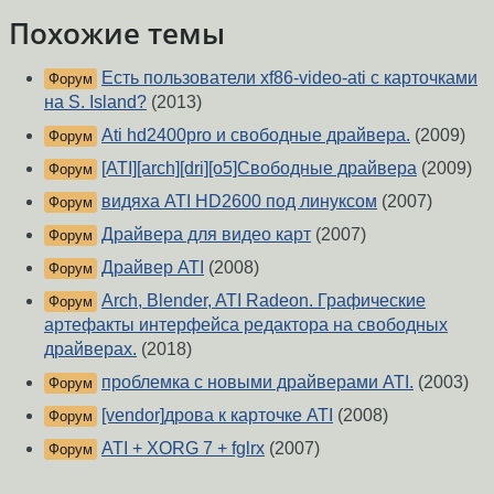
Похожие темы
Есть пользователи xf86-video-ati с карточками
Форум
на S. Island?
(2013)
Ati hd2400pro и свободные драйвера.
(2009)
Форум
[ATI][arch][dri][о5]Свободные драйвера
(2009)
Форум
видяха ATI HD2600 под линуксом
(2007)
Форум
Драйвера для видео карт
(2007)
Форум
Драйвер ATI
(2008)
Форум
Arch, Blender, ATI Radeon. Графические
Форум
артефакты интерфейса редактора на свободных
драйверах.
(2018)
проблемка с новыми драйверами ATI.
(2003)
Форум
[vendor]дрова к карточке ATI
(2008)
Форум
ATI + XORG 7 + fglrx
(2007)
Форум