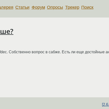
алерея
Статьи
Форум
Опросы
Трекер
Поиск
чше?
dec. Собственно вопрос в сабже. Есть ли еще достойные а
[2.