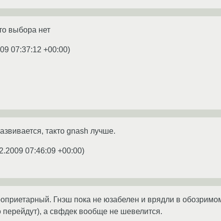
то выбора нет
09 07:37:12 +00:00
)
азвивается, такто gnash лучше.
2.2009 07:46:09 +00:00
)
роприетарный. Гнэш пока не юзабелен и врядли в обозримо
 перейдут), а свфдек вообще не шевелится.