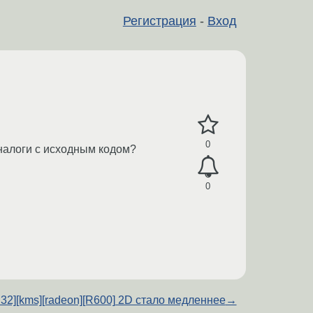
Регистрация
-
Вход
0
налоги с исходным кодом?
0
6.32][kms][radeon][R600] 2D стало медленнее
→