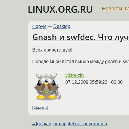
LINUX.ORG.RU
Новости
Г
Форум
—
Desktop
Gnash и swfdec. Что лу
Всех приветствую!
Передо мной встал выбор между gnash и swf
viktor-zin
07.12.2009 05:59:23 +00:00
Ссылка
←
[debian] nm-applet не запускается