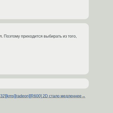
л. Поэтому приходится выбирать из того,
6.32][kms][radeon][R600] 2D стало медленнее
→