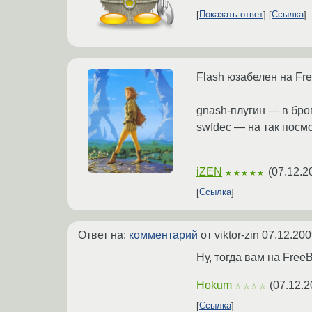
Показать ответ
Ссылка
Flash юзабелен на Fr
gnash-плугин — в бровз
swfdec — на так посмо
iZEN
(
07.12.2
★★★★★
Ссылка
Ответ на:
комментарий
от viktor-zin
07.12.200
Ну, тогда вам на Free
Hokum
(
07.12.2
☆☆☆☆
Ссылка