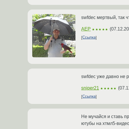
swfdec мертвый, так ч
AEP
(
07.12.20
★★★★★
Ссылка
swfdec уже давно не р
sniper21
(
07.1
★★★★★
Ссылка
Не мучайся и ставь п
ютубы на хтмл5-видео