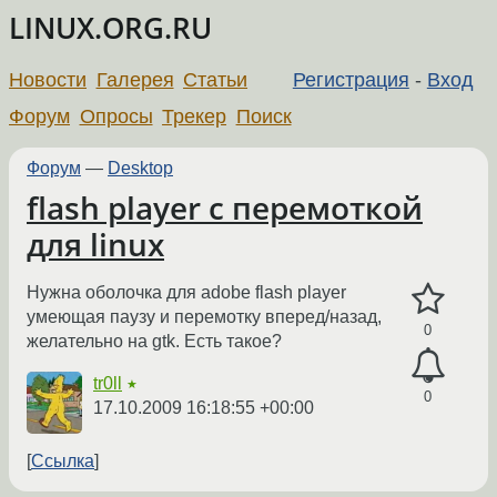
LINUX.ORG.RU
Новости
Галерея
Статьи
Регистрация
-
Вход
Форум
Опросы
Трекер
Поиск
Форум
—
Desktop
flash player с перемоткой
для linux
Нужна оболочка для adobe flash player
умеющая паузу и перемотку вперед/назад,
0
желательно на gtk. Есть такое?
tr0ll
★
0
17.10.2009 16:18:55 +00:00
Ссылка