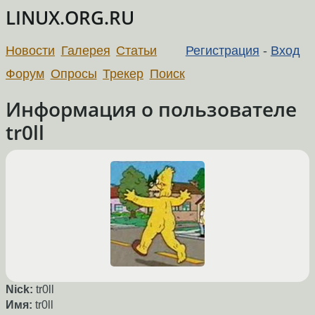
LINUX.ORG.RU
Новости
Галерея
Статьи
Регистрация
-
Вход
Форум
Опросы
Трекер
Поиск
Информация о пользователе
tr0ll
Nick:
tr0ll
Имя:
tr0ll