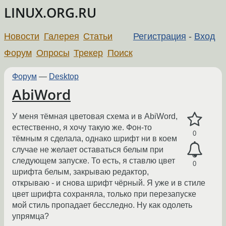
LINUX.ORG.RU
Новости
Галерея
Статьи
Регистрация
-
Вход
Форум
Опросы
Трекер
Поиск
Форум
—
Desktop
AbiWord
У меня тёмная цветовая схема и в AbiWord,
естественно, я хочу такую же. Фон-то
0
тёмным я сделала, однако шрифт ни в коем
случае не желает оставаться белым при
следующем запуске. То есть, я ставлю цвет
0
шрифта белым, закрываю редактор,
открываю - и снова шрифт чёрный. Я уже и в стиле
цвет шрифта сохраняла, только при перезапуске
мой стиль пропадает бесследно. Ну как одолеть
упрямца?