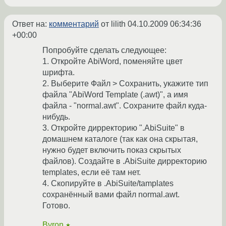
Ответ на:
комментарий
от lilith
04.10.2009 06:34:36
+00:00
Попробуйте сделать следующее:
1. Откройте AbiWord, поменяйте цвет
шрифта.
2. Выберите Файл > Сохранить, укажите тип
файла "AbiWord Template (.awt)", а имя
файла - "normal.awt". Сохраните файл куда-
нибудь.
3. Откройте дирректорию ".AbiSuite" в
домашнем каталоге (так как она скрытая,
нужно будет включить показ скрытых
файлов). Создайте в .AbiSuite дирректорию
templates, если её там нет.
4. Скопируйте в .AbiSuite/tamplates
сохранённый вами файл normal.awt.
Готово.
Byron
★