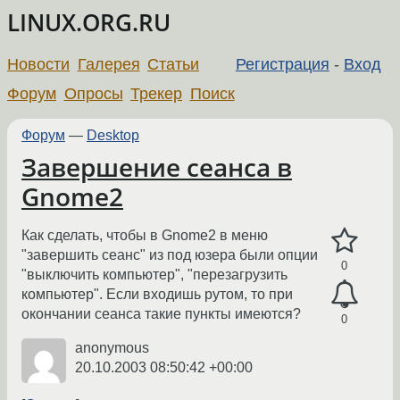
LINUX.ORG.RU
Новости
Галерея
Статьи
Регистрация
-
Вход
Форум
Опросы
Трекер
Поиск
Форум
—
Desktop
Завершение сеанса в
Gnome2
Как сделать, чтобы в Gnome2 в меню
"завершить сеанс" из под юзера были опции
0
"выключить компьютер", "перезагрузить
компьютер". Если входишь рутом, то при
окончании сеанса такие пункты имеются?
0
anonymous
20.10.2003 08:50:42 +00:00