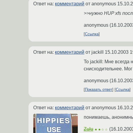
Ответ на:
комментарий
от anonymous
15.10.
>>нужно HUP xfs посл
anonymous
(
16.10.200
Ссылка
Ответ на:
комментарий
от jackill
15.10.2003 1
To jackill: Мне всегд
снисходительнее. Мог 
anonymous
(
16.10.200
Показать ответ
Ссылка
Ответ на:
комментарий
от anonymous
16.10.
понимаешь, анонимный
Zulu
(
16.10.200
★★☆☆