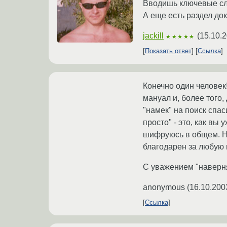
Вводишь ключевые сло
А еще есть раздел до
jackill
(
15.10.2
★★★★★
Показать ответ
Ссылка
Конечно один человек!
мануал и, более того,
"намек" на поиск спа
просто" - это, как вы
шифруюсь в общем. Ни
благодарен за любую
С уважением "наверня
anonymous
(
16.10.200
Ссылка