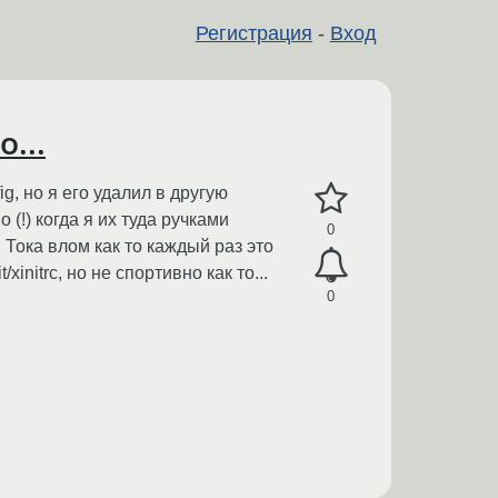
Регистрация
-
Вход
...
g, но я его удалил в другую
 (!) когда я их туда ручками
0
. Тока влом как то каждый раз это
initrc, но не спортивно как то...
0