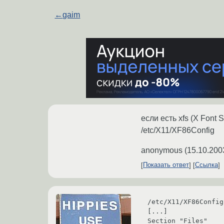
←
gaim
если есть xfs (X Font S
/etc/X11/XF86Config
anonymous
(
15.10.200
Показать ответ
Ссылка
/etc/X11/XF86Config-
[...]

Section "Files"
