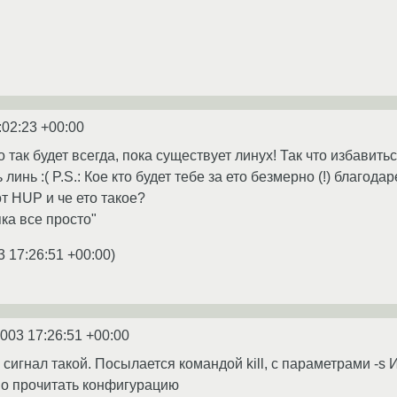
:02:23 +00:00
о так будет всегда, пока существует линух! Так что избавит
линь :( P.S.: Кое кто будет тебе за ето безмерно (!) благодар
от HUP и че ето такое?
ка все просто"
3 17:26:51 +00:00
)
2003 17:26:51 +00:00
это сигнал такой. Посылается командой kill, с параметр
во прочитать конфигурацию