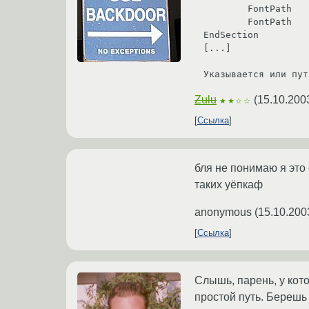
        FontPath     "/var/lib/defoma/x-ttcidfont-conf.d/dirs/TrueType"

        FontPath     "/usr/lib/X11/fonts/misc/:unscaled"

EndSection

[...]

Указывается или пут
Zulu
(
15.10.200
★★☆☆
Ссылка
бля не понимаю я это 
таких уёпкаф
anonymous
(
15.10.200
Ссылка
Слышь, парень, у кото
простой путь. Берешь 