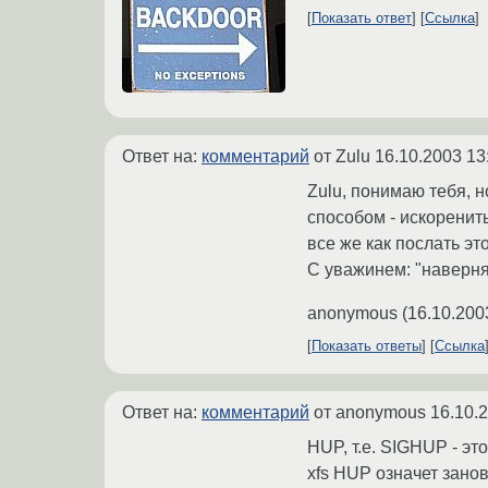
Показать ответ
Ссылка
Ответ на:
комментарий
от Zulu
16.10.2003 13
Zulu, понимаю тебя, н
способом - искоренить 
все же как послать эт
С уважинем: "наверня
anonymous
(
16.10.200
Показать ответы
Ссылка
Ответ на:
комментарий
от anonymous
16.10.
HUP, т.е. SIGHUP - 
xfs HUP означет зано