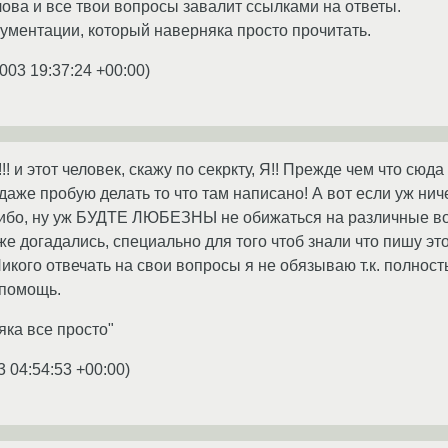
ва и все твои вопросы завалит ссылками на ответы.
кументации, который наверняка просто прочитать.
003 19:37:24 +00:00
)
!! и этот человек, скажу по секркту, Я!! Прежде чем что сюда
 даже пробую делать то что там написано! А вот если уж ниче
сибо, ну уж БУДТЕ ЛЮБЕЗНЫ не обижаться на различные вопр
 уже догадались, специально для того чтоб знали что пишу э
кого отвечать на свои вопросы я не обязываю т.к. полнос
 помощь.
ка все просто"
3 04:54:53 +00:00
)