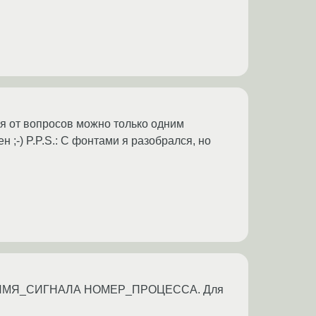
ься от вопросов можно только одним
ен ;-) P.P.S.: С фонтами я разобрался, но
ами -s ИМЯ_СИГНАЛА НОМЕР_ПРОЦЕССА. Для