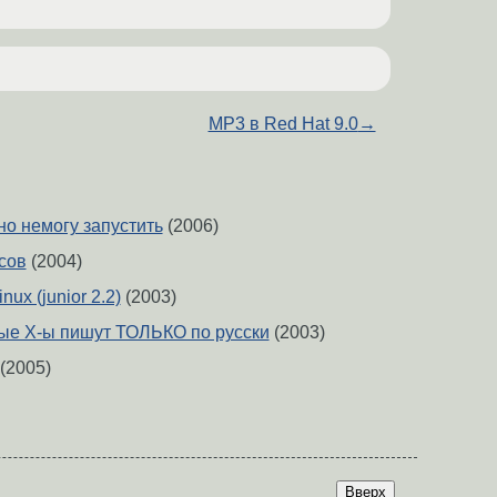
MP3 в Red Hat 9.0
→
но немогу запустить
(2006)
сов
(2004)
ux (junior 2.2)
(2003)
ые X-ы пишут ТОЛЬКО по русски
(2003)
(2005)
Вверх