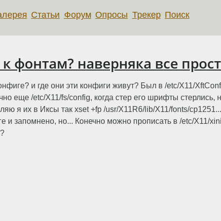
алерея
Статьи
Форум
Опросы
Трекер
Поиск
 к фонтам? наверняка все просто
нфиге? и где они эти конфиги живут? Был в /etc/X11/XftConfi
о еще /etc/X11/fs/config, когда стер его шрифты стерлись, но
ю я их в Иксы так xset +fp /usr/X11R6/lib/X11/fonts/cp1251..
и запомнено, но... Конечно можно прописать в /etc/X11/xinit/x
я?