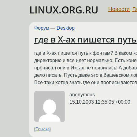
LINUX.ORG.RU
Новости
Г
Форум
—
Desktop
где в X-ах пишется путь
где в X-ах пишется путь к фонтам? В каком ко
директорию и все идет нормально. Есть конечн
прописал они в Иксах не появились! А добавля
дело писать. Пусть даже это в башевском логе 
Все-таки хотца знать где они прописываютс
anonymous
15.10.2003 12:35:05 +00:00
Ссылка