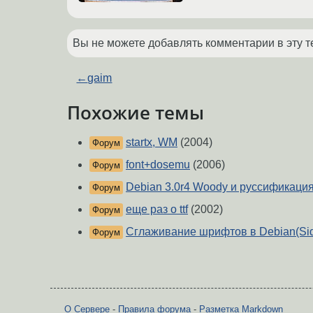
Вы не можете добавлять комментарии в эту т
←
gaim
Похожие темы
startx, WM
(2004)
Форум
font+dosemu
(2006)
Форум
Debian 3.0r4 Woody и руссификация
Форум
еще раз о ttf
(2002)
Форум
Сглаживание шрифтов в Debian(Si
Форум
О Сервере
-
Правила форума
-
Разметка Markdown