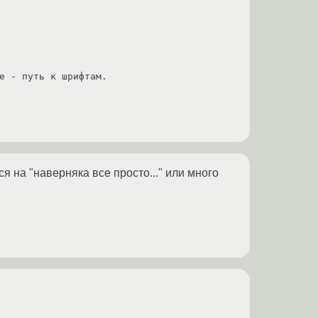
е - путь к шрифтам. 
я на "наверняка все просто..." или много