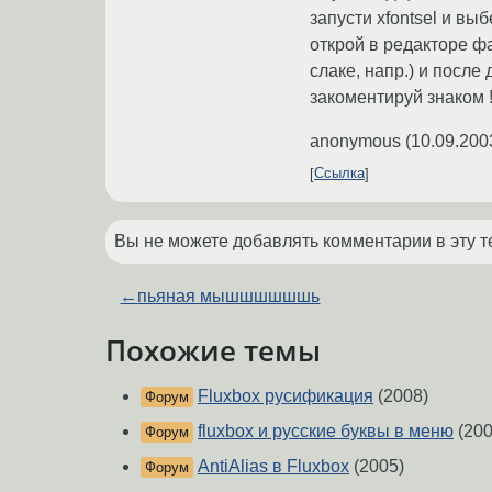
запусти xfontsel и вы
открой в редакторе фа
слаке, напр.) и после
закоментируй знаком !
anonymous
(
10.09.200
Ссылка
Вы не можете добавлять комментарии в эту т
←
пьяная мышшшшшшь
Похожие темы
Fluxbox русификация
(2008)
Форум
fluxbox и русские буквы в меню
(200
Форум
AntiAlias в Fluxbox
(2005)
Форум