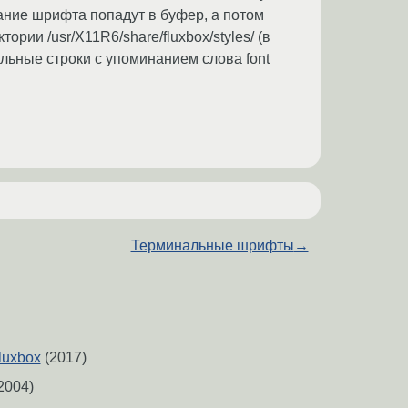
вание шрифта попадут в буфер, а потом
рии /usr/X11R6/share/fluxbox/styles/ (в
альные строки с упоминанием слова font
Терминальные шрифты
→
luxbox
(2017)
2004)