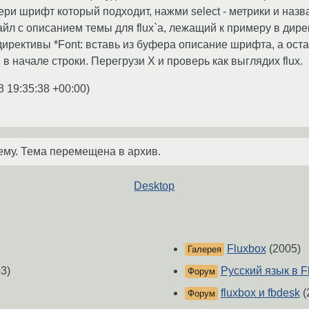
бери шрифт который подходит, нажми select - метрики и наз
йл с описанием темы для flux`a, лежащий к примеру в директо
 директивы *Font: вставь из буфера описание шрифта, а ост
 в начале строки. Перегрузи X и проверь как выглядих flux.
3 19:35:38 +00:00
)
ему. Тема перемещена в архив.
Desktop
Fluxbox
(2005)
Галерея
3)
Русский язык в F
Форум
fluxbox и fbdesk
(
Форум