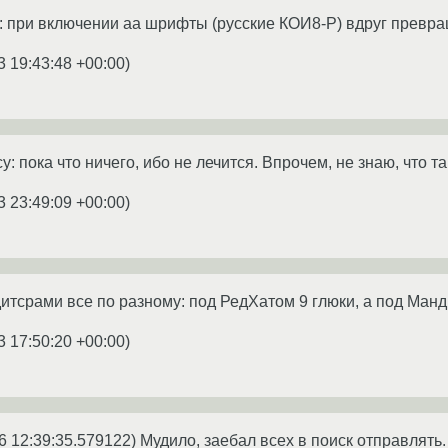
а: при включении aa шрифты (русские КОИ8-Р) вдруг превр
3 19:43:48 +00:00
)
 пока что ничего, ибо не лечится. Впрочем, не знаю, что т
3 23:49:09 +00:00
)
итсрами все по разному: под РедХатом 9 глюки, а под Мандре
3 17:50:20 +00:00
)
9-06 12:39:35.579122) Мудило, заебал всех в поиск отправлять