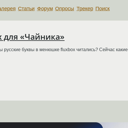
алерея
Статьи
Форум
Опросы
Трекер
Поиск
x для «Чайника»
бы русские буквы в менюшке fluxbox читались? Сейчас какие