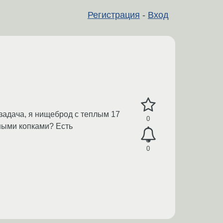
Регистрация
-
Вход
езадача, я нищеброд с теплым 17
0
ными копками? Есть
0