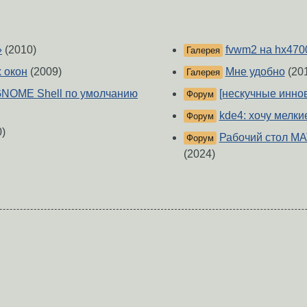
»
(2010)
fvwm2 на hx4700
Галерея
х окон
(2009)
Мне удобно
(20
Галерея
 GNOME Shell по умолчанию
[нескучные инно
Форум
kde4: хочу мелки
Форум
)
Рабочий стол МА
Форум
(2024)