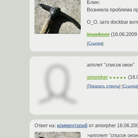
Блин:
Возникла проблема п
О_О, зато dockbar вот
linux4ever
(
16.06.2009
Ссылка
апплет "список окон"
amorpher
(
16.
★★★★★
Показать ответы
Ссылка
Ответ на:
комментарий
от amorpher
16.06.20
>апплет "список окон