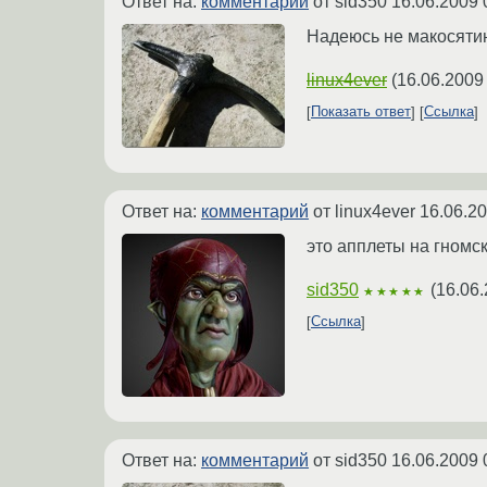
Ответ на:
комментарий
от sid350
16.06.2009 
Надеюсь не макосяти
linux4ever
(
16.06.2009
Показать ответ
Ссылка
Ответ на:
комментарий
от linux4ever
16.06.20
это апплеты на гномс
sid350
(
16.06.
★★★★★
Ссылка
Ответ на:
комментарий
от sid350
16.06.2009 