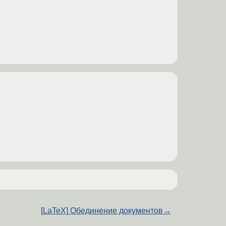
[LaTeX] Обединение документов
→