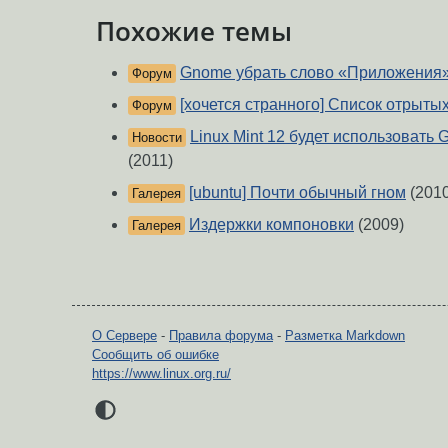
Похожие темы
Gnome убрать слово «Приложения
Форум
[хочется странного] Список отрыты
Форум
Linux Mint 12 будет использовать
Новости
(2011)
[ubuntu] Почти обычный гном
(2010
Галерея
Издержки компоновки
(2009)
Галерея
О Сервере
-
Правила форума
-
Разметка Markdown
Сообщить об ошибке
https://www.linux.org.ru/