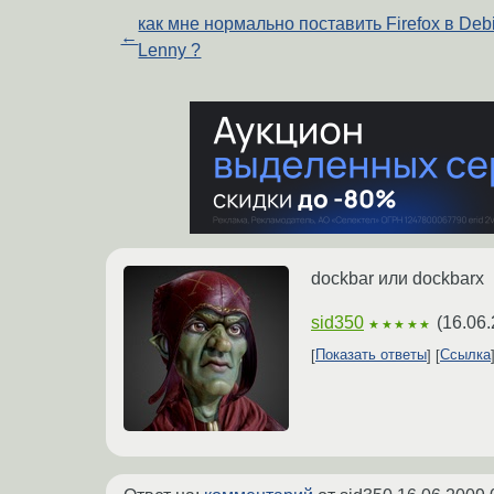
как мне нормально поставить Firefox в Deb
←
Lenny ?
dockbar или dockbarx
sid350
(
16.06.
★★★★★
Показать ответы
Ссылка