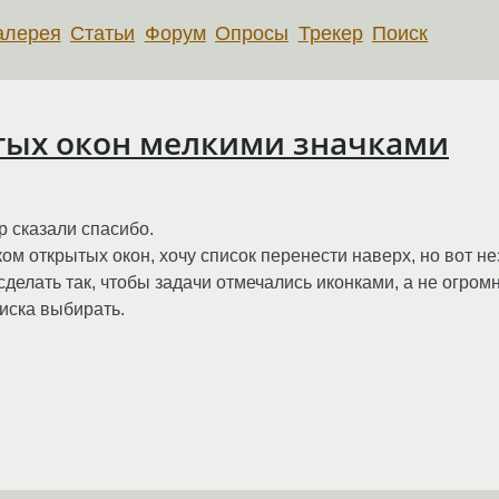
алерея
Статьи
Форум
Опросы
Трекер
Поиск
тых окон мелкими значками
 сказали спасибо.
ом открытых окон, хочу список перенести наверх, но вот н
елать так, чтобы задачи отмечались иконками, а не огром
писка выбирать.