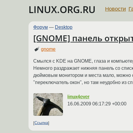
LINUX.ORG.RU
Новости
Г
Форум
—
Desktop
[GNOME] панель откры
gnome
Смылся с KDE на GNOME, глаза и компьютер
Немного раздражает нижняя панель со списк
дюймовым монитором и места мало, можно сд
"переключатель окон", но там неудобно из с
linux4ever
16.06.2009 06:17:29 +00:00
Ссылка