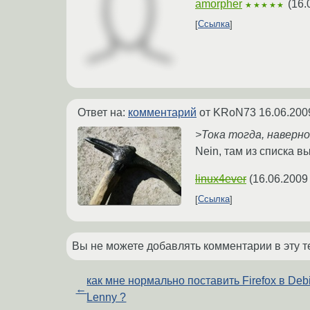
amorpher
(
16.
★★★★★
Ссылка
Ответ на:
комментарий
от KRoN73
16.06.200
>Тока тогда, наверное
Nein, там из списка в
linux4ever
(
16.06.2009
Ссылка
Вы не можете добавлять комментарии в эту т
как мне нормально поставить Firefox в Deb
←
Lenny ?