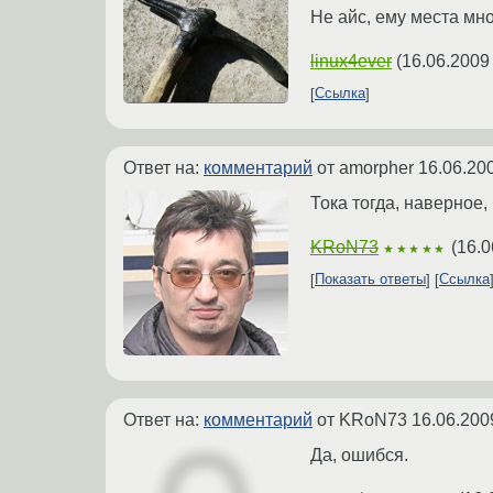
Не айс, ему места мно
linux4ever
(
16.06.2009
Ссылка
Ответ на:
комментарий
от amorpher
16.06.20
Тока тогда, наверное, 
KRoN73
(
16.0
★★★★★
Показать ответы
Ссылка
Ответ на:
комментарий
от KRoN73
16.06.200
Да, ошибся.