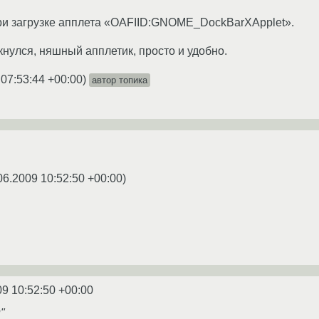
ри загрузке апплета «OAFIID:GNOME_DockBarXApplet».
кнулся, няшный апплетик, просто и удобно.
 07:53:44 +00:00
)
автор топика
06.2009 10:52:50 +00:00
)
09 10:52:50 +00:00
"