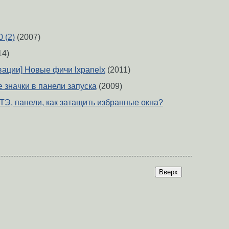
 (2)
(2007)
14)
вации] Новые фичи lxpanelx
(2011)
е значки в панели запуска
(2009)
ТЭ, панели, как затащить избранные окна?
Вверх