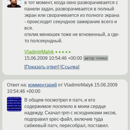
в тот момент, когда окно разворачивается с
панели задач, разворачивается в полный
экран или сворачивается из полного экрана
- происходит секундное замирание всего и
вся.
отклик менюшек тоже не вгновенный, а где-
то полсекундный.
VladimirMalyk
★★★★★
15.06.2009 10:54:46 +00:00
автор топика
Показать ответ
Ссылка
Ответ на:
комментарий
от VladimirMalyk
15.06.2009
10:54:46 +00:00
В общем посмотрел я патч, и его
содержимое поселило в моем сердце
надежду. Скачал rpm с исходниками иксов,
подправил spec-файл, включив туда
сабжевый патч, пересобрал, поставил.