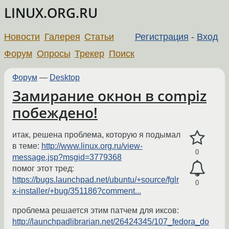
LINUX.ORG.RU
Новости
Галерея
Статьи
Регистрация
-
Вход
Форум
Опросы
Трекер
Поиск
Форум
—
Desktop
Замирание окнон в compiz
побеждено!
итак, решена проблема, которую я подымал
в теме:
http://www.linux.org.ru/view-
0
message.jsp?msgid=3779368
помог этот тред:
https://bugs.launchpad.net/ubuntu/+source/fglr
0
x-installer/+bug/351186?comment...
проблема решается этим патчем для иксов:
http://launchpadlibrarian.net/26424345/107_fedora_do