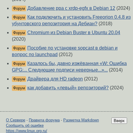
Добавление ppa с xrdp-egfx в Debian 12
(2024)
Форум
Как подключить и установить Freeorion 0.4.8 из
Форум
убунтовского репозитория на Дебиан?
(2018)
Chromium из Debian Buster в Ubuntu 20.04
Форум
(2020)
Пособие по установке sopcast в debian и
Форум
вопрос по launchpad
(2012)
Казалось бы, давно изжёванная «W: Ошибка
Форум
GPG:... Следующие подписи неверные...»...
(2014)
Драйвера для HD radeon
(2012)
Форум
как добавить «левый» репозиторий?
(2024)
Форум
О Сервере
-
Правила форума
-
Разметка Markdown
Вверх
Сообщить об ошибке
https://www.linux.org.ru/