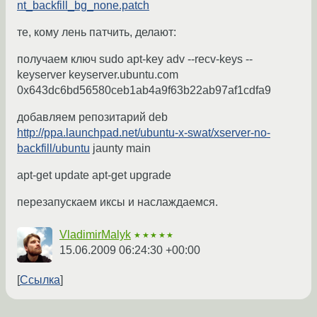
nt_backfill_bg_none.patch
те, кому лень патчить, делают:
получаем ключ sudo apt-key adv --recv-keys --
keyserver keyserver.ubuntu.com
0x643dc6bd56580ceb1ab4a9f63b22ab97af1cdfa9
добавляем репозитарий deb
http://ppa.launchpad.net/ubuntu-x-swat/xserver-no-
backfill/ubuntu
jaunty main
apt-get update apt-get upgrade
перезапускаем иксы и наслаждаемся.
VladimirMalyk
★★★★★
15.06.2009 06:24:30 +00:00
Ссылка