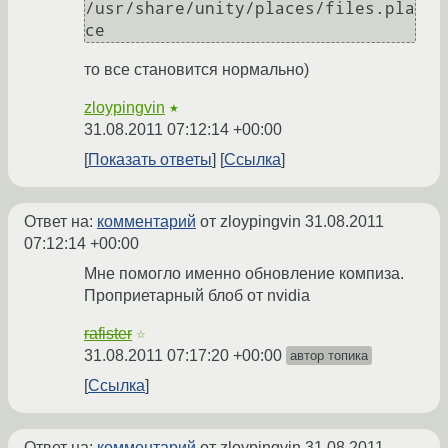
/usr/share/unity/places/files.pla
ce
то все становится нормально)
zloypingvin
★
31.08.2011 07:12:14 +00:00
Показать ответы
Ссылка
Ответ на:
комментарий
от zloypingvin
31.08.2011
07:12:14 +00:00
Мне помогло именно обновление компиза.
Проприетарный блоб от nvidia
rafister
☆
31.08.2011 07:17:20 +00:00
автор топика
Ссылка
Ответ на:
комментарий
от zloypingvin
31.08.2011