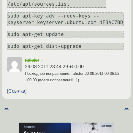
/etc/apt/sources.list
sudo apt-key adv --recv-keys --
keyserver keyserver.ubuntu.com 4FBAC7BD
sudo apt-get update
sudo apt-get dist-upgrade
rafister
☆
29.08.2011 23:44:29 +00:00
Последнее исправление: rafister
30.08.2011 00:06:52
+00:00
(всего исправлений: 1)
Ссылка
←
→