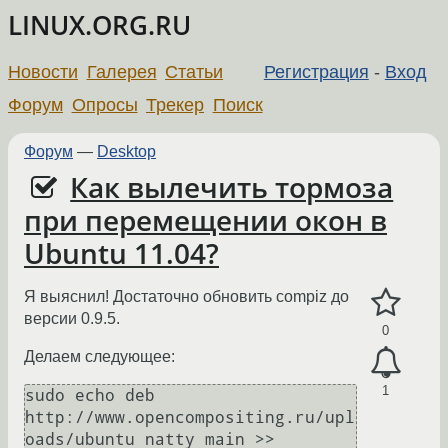
LINUX.ORG.RU
Новости
Галерея
Статьи
Регистрация
-
Вход
Форум
Опросы
Трекер
Поиск
Форум
—
Desktop
Как вылечить тормоза
при перемещении окон в
Ubuntu 11.04?
Я выяснил! Достаточно обновить compiz до
версии 0.9.5.
0
Делаем следующее:
1
sudo echo deb 
http://www.opencompositing.ru/upl
oads/ubuntu natty main >> 