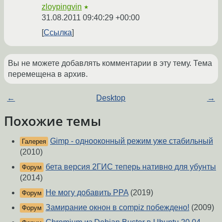
zloypingvin
★
31.08.2011 09:40:29 +00:00
Ссылка
Вы не можете добавлять комментарии в эту тему. Тема
перемещена в архив.
←
Desktop
→
Похожие темы
Gimp - однооконный режим уже стабильный
Галерея
(2010)
бета версия 2ГИС теперь нативно для убунты
Форум
(2014)
Не могу добавить PPA
(2019)
Форум
Замирание окнон в compiz побеждено!
(2009)
Форум