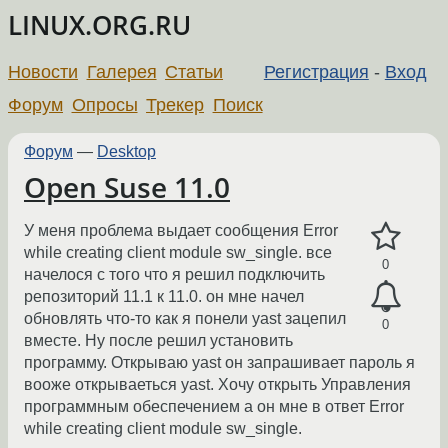
LINUX.ORG.RU
Новости
Галерея
Статьи
Регистрация
-
Вход
Форум
Опросы
Трекер
Поиск
Форум
—
Desktop
Open Suse 11.0
У меня проблема выдает сообщения Error
while creating client module sw_single. все
0
начелося с того что я решил подключить
репозиторий 11.1 к 11.0. он мне начел
обновлять что-то как я понели yast зацепил
0
вместе. Ну после решил установить
программу. Открываю yast он запрашивает пароль я
вооже открываеться yast. Хочу открыть Управления
программным обеспечением а он мне в ответ Error
while creating client module sw_single.