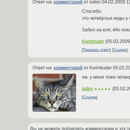
Ответ на:
комментарий
от isden
04.02.2009 1
Спасибо.
это четвёртые кеды у 
Забил на кгет, d4x пок
Kwintruder
(
05.02.2009
Показать ответ
Ссылка
Ответ на:
комментарий
от Kwintruder
05.02.2
хм. у меня тоже четве
isden
(
05.02.2
★★★★★
Ссылка
Вы не можете добавлять комментарии в эту т