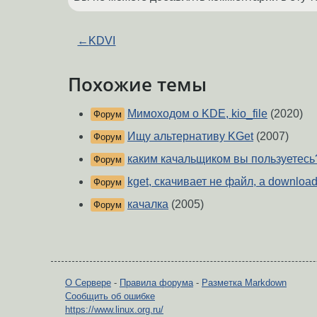
←
KDVI
Похожие темы
Мимоходом о KDE, kio_file
(2020)
Форум
Ищу альтернативу KGet
(2007)
Форум
каким качальщиком вы пользуетесь
Форум
kget, скачивает не файл, а downloa
Форум
качалка
(2005)
Форум
О Сервере
-
Правила форума
-
Разметка Markdown
Сообщить об ошибке
https://www.linux.org.ru/