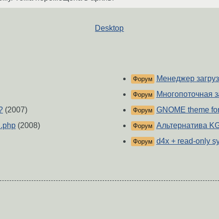
Desktop
Менеджер загрузо
Форум
Многопоточная з
Форум
?
(2007)
GNOME theme fo
Форум
d.php
(2008)
Альтернатива KGe
Форум
d4x + read-only sy
Форум