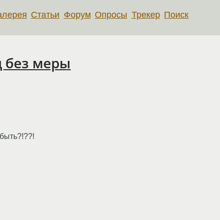
алерея
Статьи
Форум
Опросы
Трекер
Поиск
оц без меры
 быть?!??!