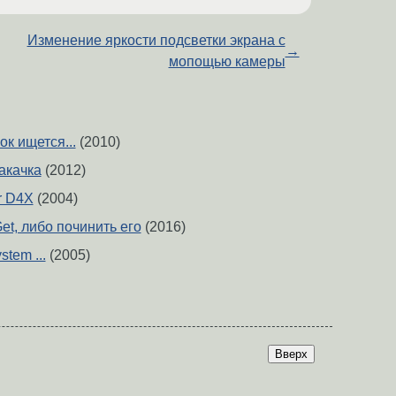
Изменение яркости подсветки экрана с
→
мопощью камеры
к ищется...
(2010)
акачка
(2012)
r D4X
(2004)
t, либо починить его
(2016)
stem ...
(2005)
Вверх