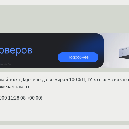
такой косяк, kget иногда выжирал 100% ЦПУ. хз с чем связа
амечал такого.
009 11:28:08 +00:00
)