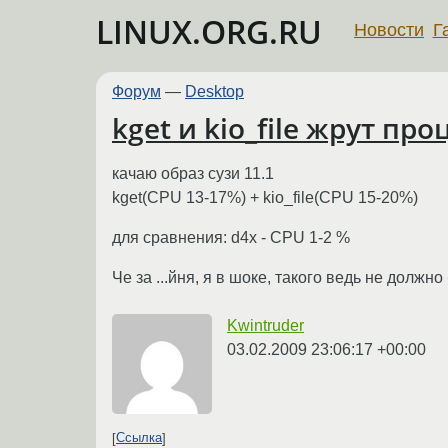
LINUX.ORG.RU
Новости
Г
Форум
—
Desktop
kget и kio_file жрут пр
качаю образ сузи 11.1
kget(CPU 13-17%) + kio_file(CPU 15-20%)
для сравнения: d4x - CPU 1-2 %
Че за ...йня, я в шоке, такого ведь не должно
Kwintruder
03.02.2009 23:06:17 +00:00
Ссылка