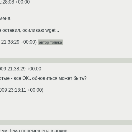
1:28:08 +00:00
меня.
а оставил, осиливаю wget...
 21:38:29 +00:00
)
автор топика
009 21:38:29 +00:00
ртые - все ОК.. обновиться может быть?
009 23:13:11 +00:00
)
ему. Тема перемещена в архив.