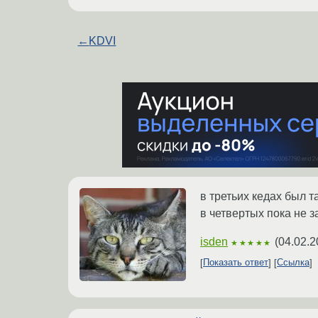
←
KDVI
в третьих кедах был 
в четвертых пока не з
isden
(
04.02.2
★★★★★
Показать ответ
Ссылка