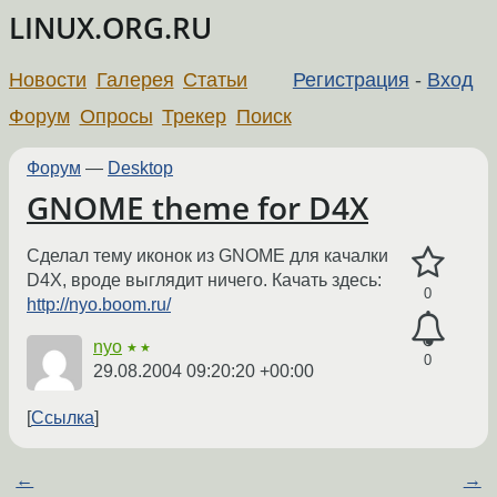
LINUX.ORG.RU
Новости
Галерея
Статьи
Регистрация
-
Вход
Форум
Опросы
Трекер
Поиск
Форум
—
Desktop
GNOME theme for D4X
Сделал тему иконок из GNOME для качалки
D4X, вроде выглядит ничего. Качать здесь:
0
http://nyo.boom.ru/
nyo
★★
0
29.08.2004 09:20:20 +00:00
Ссылка
←
→