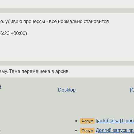
io. убиваю процессы - все нормально становится
26:23 +00:00
)
ему. Тема перемещена в архив.
е
Desktop
[
[jackd][alsa] Пр
Форум
)
Долгий запуск п
Форум