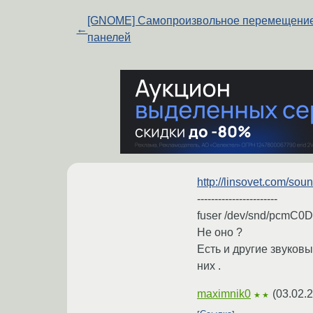
[GNOME] Самопроизвольное перемещени
←
панелей
http://linsovet.com/sou
-----------------------
fuser /dev/snd/pcmC0
Не оно ?
Есть и другие звуковы
них .
maximnik0
(
03.02.
★★