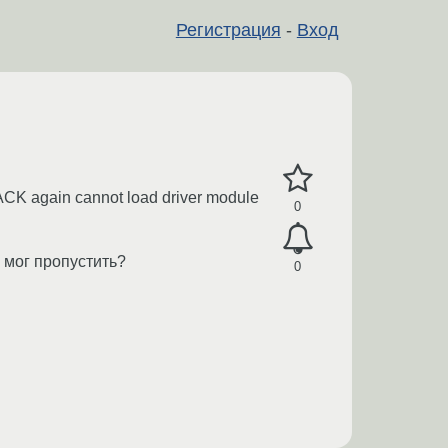
Регистрация
-
Вход
 JACK again cannot load driver module
0
я мог пропустить?
0