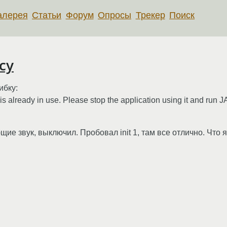
алерея
Статьи
Форум
Опросы
Трекер
Поиск
су
ибку:
is already in use. Please stop the application using it and run
ие звук, выключил. Пробовал init 1, там все отлично. Что 