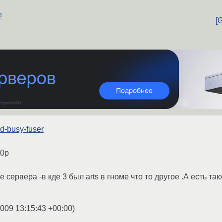
е
[
nd-busy-fuser
D0p
е сервера -в кде 3 был arts в гноме что то другое .А есть т
2009 13:15:43 +00:00
)