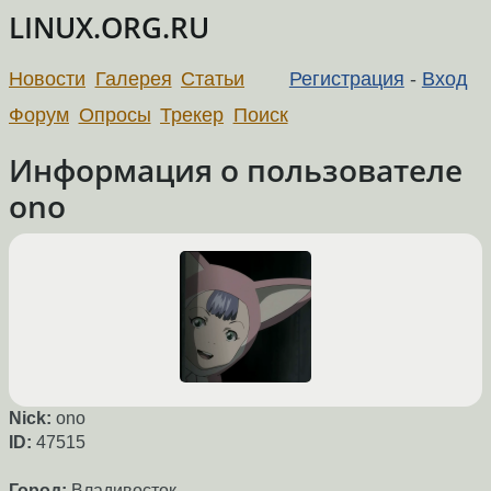
LINUX.ORG.RU
Новости
Галерея
Статьи
Регистрация
-
Вход
Форум
Опросы
Трекер
Поиск
Информация о пользователе
ono
Nick:
ono
ID:
47515
Город:
Владивосток