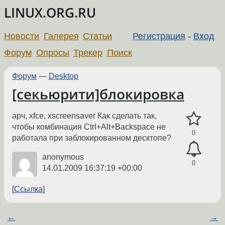
LINUX.ORG.RU
Новости
Галерея
Статьи
Регистрация
-
Вход
Форум
Опросы
Трекер
Поиск
Форум
—
Desktop
[секьюрити]блокировка
арч, xfce, xscreensaver Как сделать так,
чтобы комбинация Ctrl+Alt+Backspace не
0
работала при заблокированном десктопе?
anonymous
0
14.01.2009 16:37:19 +00:00
Ссылка
←
→