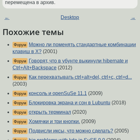
перемещена в архив.
←
Desktop
→
Похожие темы
Можно ли поменять стандартные комбинации
Форум
клавиш в Х?
(2001)
Говорят, что в убунте выкинули hibernate и
Форум
Ctrl+Alt+Backspace
(2012)
Как перехватывать ctrl+alt+del, ctrl+c, ctrl+d...
Форум
(2003)
консоль и openSuSe 11.1
(2009)
Форум
Блокировка экрана и сон в Lubuntu
(2018)
Форум
открыть терминал
(2020)
Форум
Хомячки и три кнопки.
(2009)
Форум
Подвисли иксы, что можно сделать?
(2005)
Форум