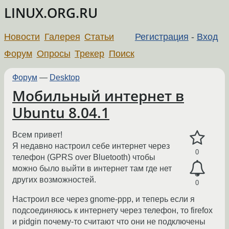
LINUX.ORG.RU
Новости
Галерея
Статьи
Регистрация
-
Вход
Форум
Опросы
Трекер
Поиск
Форум
—
Desktop
Мобильный интернет в
Ubuntu 8.04.1
Всем привет!
Я недавно настроил себе интернет через
0
телефон (GPRS over Bluetooth) чтобы
можно было выйти в интернет там где нет
других возможностей.
0
Настроил все через gnome-ppp, и теперь если я
подсоединяюсь к интернету через телефон, то firefox
и pidgin почему-то считают что они не подключены