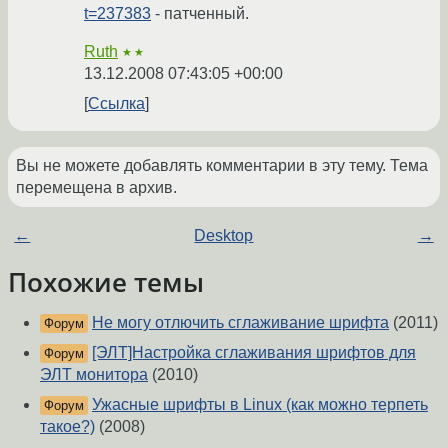
t=237383
- патченный.
Ruth
★★
13.12.2008 07:43:05 +00:00
Ссылка
Вы не можете добавлять комментарии в эту тему. Тема
перемещена в архив.
←
Desktop
→
Похожие темы
Не могу отлючить сглаживание шрифта
(2011)
Форум
[ЭЛТ]Настройка сглаживания шрифтов для
Форум
ЭЛТ монитора
(2010)
Ужасные шрифты в Linux (как можно терпеть
Форум
такое?)
(2008)