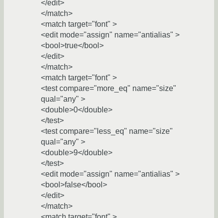
</edit>
</match>
<match target="font" >
<edit mode="assign" name="antialias" >
<bool>true</bool>
</edit>
</match>
<match target="font" >
<test compare="more_eq" name="size"
qual="any" >
<double>0</double>
</test>
<test compare="less_eq" name="size"
qual="any" >
<double>9</double>
</test>
<edit mode="assign" name="antialias" >
<bool>false</bool>
</edit>
</match>
<match target="font" >