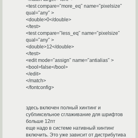
<test compare="more_eq" name="pixelsize"
qual="any" >
<double>0</double>
</test>
<test compare="less_eq" name="pixelsize"
qual="any" >
<double>12</double>
</test>
<edit mode="assign" name="antialias" >
<bool>false</bool>
</edit>
</match>
</fontconfig>
здесь включен полный хинтинг и
субпиксельное сглаживание для шрифтов
больше 12пт
еще надо в системе нативный хинтинг
включить. Это уже зависит от дистрибутива