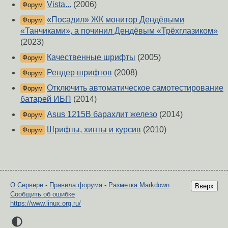
Vista...
(2006)
Форум
«Посадил» ЖК монитор Дендёвыми
Форум
«Танчиками», а починил Дендёвым «Трёхглазиком»
(2023)
Качественные шрифты
(2005)
Форум
Рендер шрифтов
(2008)
Форум
Отключить автоматическое самотестирование
Форум
батарей ИБП
(2014)
Asus 1215B барахлит железо
(2014)
Форум
Шрифты, хинты и курсив
(2010)
Форум
О Сервере
-
Правила форума
-
Разметка Markdown
Вверх
Сообщить об ошибке
https://www.linux.org.ru/