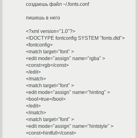
создаешь файл ~/.fonts.conf
пишешь в него
<?xml version="1.0"?>
<!DOCTYPE fontconfig SYSTEM "fonts.dtd">
<fontconfig>
<match target="font" >
<edit mode="assign" name="rgba" >
<const>rgb</const>
</edit>
</match>
<match target="font" >
<edit mode="assign" name="hinting" >
<bool>true</bool>
</edit>
</match>
<match target="font" >
<edit mode="assign" name="hintstyle" >
<const>hintfull</const>