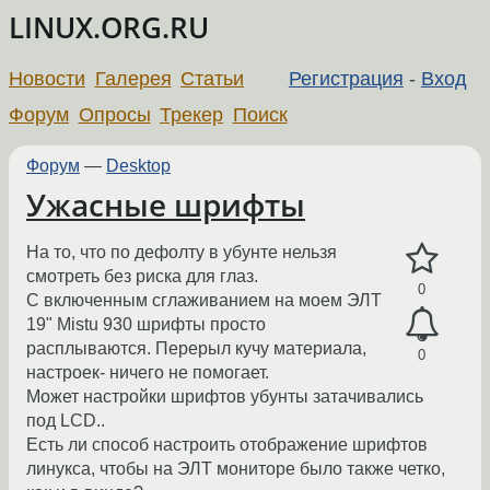
LINUX.ORG.RU
Новости
Галерея
Статьи
Регистрация
-
Вход
Форум
Опросы
Трекер
Поиск
Форум
—
Desktop
Ужасные шрифты
На то, что по дефолту в убунте нельзя
смотреть без риска для глаз.
0
С включенным сглаживанием на моем ЭЛТ
19" Mistu 930 шрифты просто
расплываются. Перерыл кучу материала,
0
настроек- ничего не помогает.
Может настройки шрифтов убунты затачивались
под LCD..
Есть ли способ настроить отображение шрифтов
линукса, чтобы на ЭЛТ мониторе было также четко,