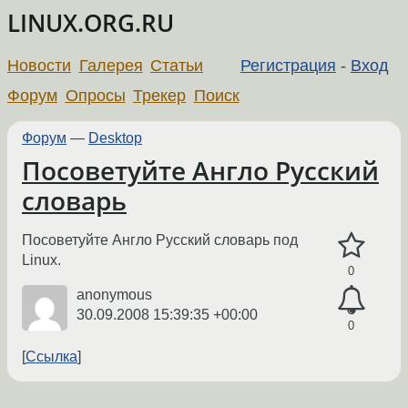
LINUX.ORG.RU
Новости
Галерея
Статьи
Регистрация
-
Вход
Форум
Опросы
Трекер
Поиск
Форум
—
Desktop
Посоветуйте Англо Русский
словарь
Посоветуйте Англо Русский словарь под
Linux.
0
anonymous
30.09.2008 15:39:35 +00:00
0
Ссылка
←
→