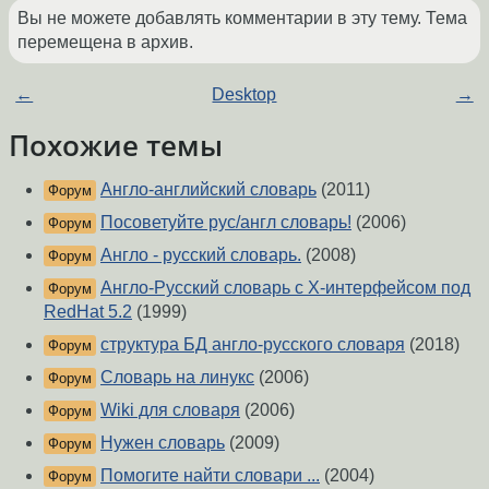
Вы не можете добавлять комментарии в эту тему. Тема
перемещена в архив.
←
Desktop
→
Похожие темы
Англо-английский словарь
(2011)
Форум
Посоветуйте рус/англ словарь!
(2006)
Форум
Англо - русский словарь.
(2008)
Форум
Англо-Русский словарь с Х-интерфейсом под
Форум
RedHat 5.2
(1999)
структура БД англо-русского словаря
(2018)
Форум
Словарь на линукс
(2006)
Форум
Wiki для словаря
(2006)
Форум
Нужен словарь
(2009)
Форум
Помогите найти словари ...
(2004)
Форум