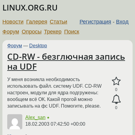
LINUX.ORG.RU
Новости
Галерея
Статьи
Регистрация
-
Вход
Форум
Опросы
Трекер
Поиск
Форум
—
Desktop
CD-RW - безглючная запись
на UDF
У меня возникла необходимость
использовать файл. систему UDF. CD-RW
0
настроен, модули для ядра подгружены:
вообщем всё ОК. Какой прогой можно
записывать на фс UDF. Помогите, please.
0
Alex_san
★
18.02.2003 07:42:50 +00:00