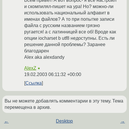
Всем привет! А вот вопрос- я все настроил
и скомпилял-пишет на ура! Но? можно-ли
использовать национальный алфавит в
именах файлов? А то при попытке записи
файла с русским названием грязно
ругается! а с латинницей все об! Вроде как
опции iocharset b utf8 недоступны. Есть ли
решение данной проблемы? Заранее
благодарен
Alex aka alexdandy
AlexZ
★
19.02.2003 06:11:32 +00:00
Ссылка
Вы не можете добавлять комментарии в эту тему. Тема
перемещена в архив.
←
Desktop
→