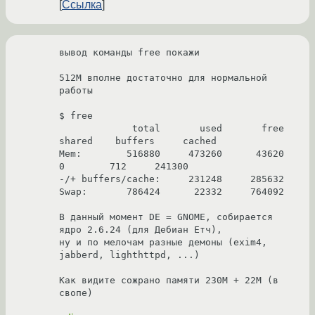
Ссылка
вывод команды free покажи

512М вполне достаточно для нормальной 
работы

$ free

             total       used       free     
shared    buffers     cached

Mem:        516880     473260      43620          
0        712     241300

-/+ buffers/cache:     231248     285632

Swap:       786424      22332     764092

В данный момент DE = GNOME, собирается 
ядро 2.6.24 (для Дебиан Етч),

ну и по мелочам разные демоны (exim4, 
jabberd, lighthttpd, ...)

Как видите сожрано памяти 230М + 22М (в 
свопе)