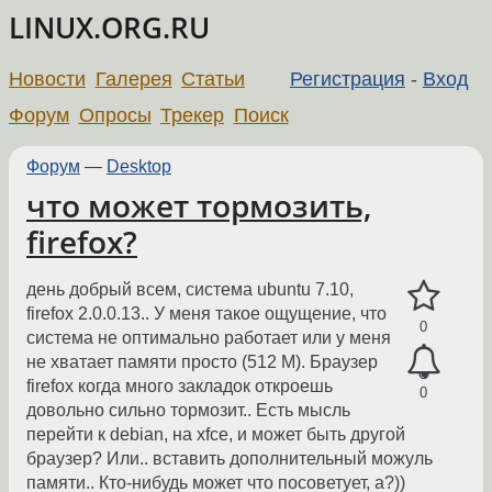
LINUX.ORG.RU
Новости
Галерея
Статьи
Регистрация
-
Вход
Форум
Опросы
Трекер
Поиск
Форум
—
Desktop
что может тормозить,
firefox?
день добрый всем, система ubuntu 7.10,
firefox 2.0.0.13.. У меня такое ощущение, что
0
система не оптимально работает или у меня
не хватает памяти просто (512 M). Браузер
firefox когда много закладок откроешь
0
довольно сильно тормозит.. Есть мысль
перейти к debian, на xfce, и может быть другой
браузер? Или.. вставить дополнительный можуль
памяти.. Кто-нибудь может что посоветует, а?))