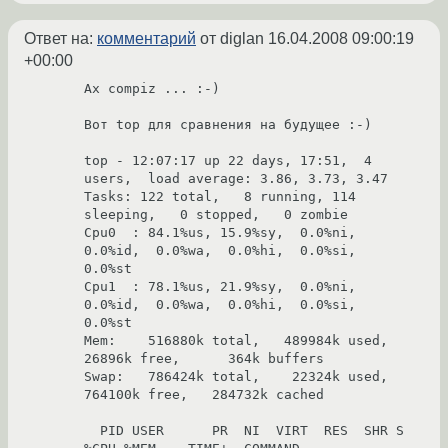
Ответ на:
комментарий
от diglan
16.04.2008 09:00:19
+00:00
Ax compiz ... :-)

Вот top для сравнения на будущее :-)

top - 12:07:17 up 22 days, 17:51,  4 
users,  load average: 3.86, 3.73, 3.47

Tasks: 122 total,   8 running, 114 
sleeping,   0 stopped,   0 zombie

Cpu0  : 84.1%us, 15.9%sy,  0.0%ni,  
0.0%id,  0.0%wa,  0.0%hi,  0.0%si,  
0.0%st

Cpu1  : 78.1%us, 21.9%sy,  0.0%ni,  
0.0%id,  0.0%wa,  0.0%hi,  0.0%si,  
0.0%st

Mem:    516880k total,   489984k used,    
26896k free,      364k buffers

Swap:   786424k total,    22324k used,   
764100k free,   284732k cached

  PID USER      PR  NI  VIRT  RES  SHR S 