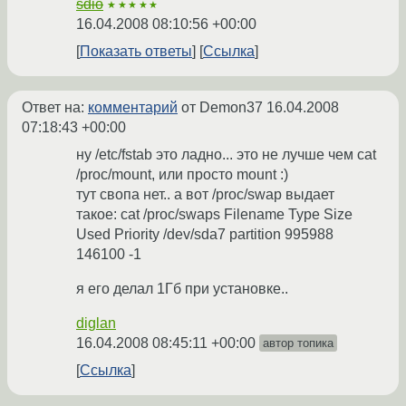
sdio
★★★★★
16.04.2008 08:10:56 +00:00
Показать ответы
Ссылка
Ответ на:
комментарий
от Demon37
16.04.2008
07:18:43 +00:00
ну /etc/fstab это ладно... это не лучше чем cat
/proc/mount, или просто mount :)
тут свопа нет.. а вот /proc/swap выдает
такое: cat /proc/swaps Filename Type Size
Used Priority /dev/sda7 partition 995988
146100 -1
я его делал 1Гб при установке..
diglan
16.04.2008 08:45:11 +00:00
автор топика
Ссылка