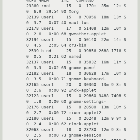
%CPU %MEM    TIME+  COMMAND

29360 root      15   0  170m  35m  12m S    
0  6.9  29:54.90 Xorg

32139 user1     15   0 70956  18m  13m S    
0  3.7   0:07.40 nautilus

32178 user1     17   0 51408  12m  10m S    
0  2.6   0:00.68 gweather-applet

32194 user1     15   0 50140  22m  14m S    
0  4.5   2:05.64 cr3-bin

 2599 bind      25   0 39856 2688 1716 S    
0  0.5   0:21.62 named

32137 user1     15   0 35032  16m  11m S    
0  3.3   0:02.65 gnome-panel

32182 user1     18   0 30628  17m  10m S    
0  3.5   0:00.71 gnome-keyboard-

32165 user1     20   0 30360  13m 9.8m S    
0  2.6   0:00.92 wnck-applet

32123 user1     15   0 29860 9488 7408 S    
0  1.8   0:00.60 gnome-settings-

32176 user1     15   0 28580  13m  10m S    
0  2.7   0:00.72 mixer_applet2

32180 user1     15   0 26248  12m 9.9m S    
0  2.4   0:00.62 clock-applet

32063 user1     18   0 23780  12m 9.8m S    
0  2.5   0:00.73 gnome-session
