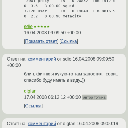
 3001 proxy     15   0 20852  18m 1512 S    
0  3.6   3:00.00 squid

32126 user1     18   0 19040  11m 8816 S    
sdio
★★★★★
16.04.2008 09:09:50 +00:00
Показать ответ
Ссылка
Ответ на:
комментарий
от sdio
16.04.2008 09:09:50
+00:00
блин, фигню я кукую-то там запостил.. сори..
спасибо буду иметь в виду..))
diglan
17.04.2008 06:12:12 +00:00
автор топика
Ссылка
Ответ на:
комментарий
от diglan
16.04.2008 09:00:19