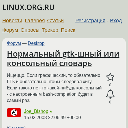
LINUX.ORG.RU
Новости
Галерея
Статьи
Регистрация
-
Вход
Форум
Опросы
Трекер
Поиск
Форум
—
Desktop
Нормальный gtk-шный или
консольный словарь
Ищеццо. Если графический, то обязательно
ГТК и обязательно чтобы следовал хигу.
0
Если такого нет, то какой-нибудь консольный
- с настроенным bash-completion будет в
самый раз.
0
Joe_Bishop
★
15.02.2008 22:06:49 +00:00