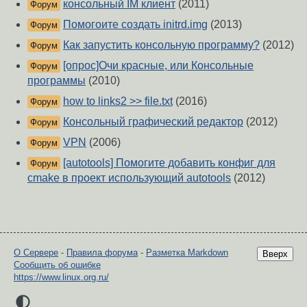
консольный IM клиент
(2011)
Форум
Помогоите создать initrd.img
(2013)
Форум
Как запустить консольную программу?
(2012)
Форум
[опрос]Очи красные, или Консольные
Форум
программы
(2010)
how to links2 >> file.txt
(2016)
Форум
Консольный графический редактор
(2012)
Форум
VPN
(2006)
Форум
[autotools] Помогите добавить конфиг для
Форум
cmake в проект использующий autotools
(2012)
О Сервере
-
Правила форума
-
Разметка Markdown
Вверх
Сообщить об ошибке
https://www.linux.org.ru/