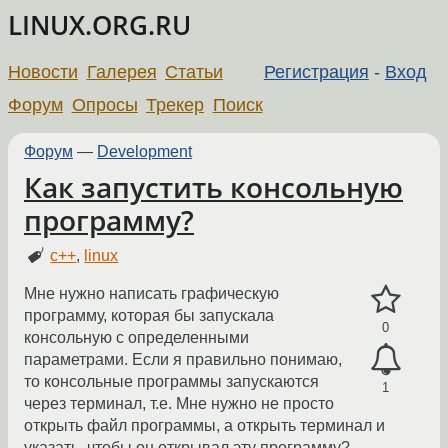
LINUX.ORG.RU
Новости
Галерея
Статьи
Регистрация
-
Вход
Форум
Опросы
Трекер
Поиск
Форум
—
Development
Как запустить консольную
программу?
c++
,
linux
Мне нужно написать графическую
программу, которая бы запускала
0
консольную с определенными
параметрами. Если я правильно понимаю,
то консольные программы запускаются
1
через терминал, т.е. Мне нужно не просто
открыть файл программы, а открыть терминал и
указать, чтобы он открывал эту программу?