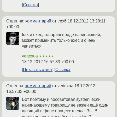
Ссылка
Ответ на:
комментарий
от trex6
18.12.2012 13:29:11
+00:00
fork и exec, товарищ вроде начинающий,
может применить только exec и очень
удивиться
vertexua
★★★★★
18.12.2012 16:57:33 +00:00
Показать ответ
Ссылка
Ответ на:
комментарий
от vertexua
18.12.2012
16:57:33 +00:00
Вот поэтому и посоветовал system, если
начинающему товарищу не важен ещё один
висящий в фоне процесс шелла. Зы. В
венде не прокатило бы, т.к. system()