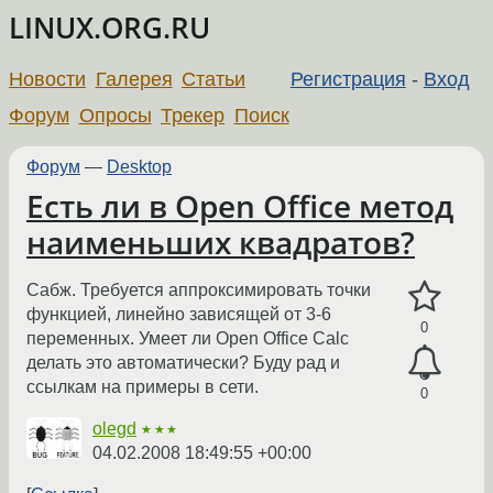
LINUX.ORG.RU
Новости
Галерея
Статьи
Регистрация
-
Вход
Форум
Опросы
Трекер
Поиск
Форум
—
Desktop
Есть ли в Open Office метод
наименьших квадратов?
Сабж. Требуется аппроксимировать точки
функцией, линейно зависящей от 3-6
0
переменных. Умеет ли Open Office Calc
делать это автоматически? Буду рад и
ссылкам на примеры в сети.
0
olegd
★★★
04.02.2008 18:49:55 +00:00