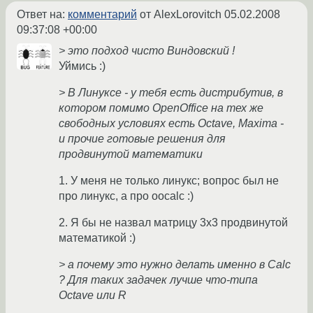
Ответ на:
комментарий
от AlexLorovitch
05.02.2008
09:37:08 +00:00
> это подход чисто Виндовский !
Уймись :)
> В Линуксе - у тебя есть дистрибутив, в
котором помимо OpenOffice на тех же
свободных условиях есть Octave, Maxima -
и прочие готовые решения для
продвинутой математики
1. У меня не только линукс; вопрос был не
про линукс, а про oocalc :)
2. Я бы не назвал матрицу 3х3 продвинутой
математикой :)
> а почему это нужно делать именно в Calc
? Для таких задачек лучше что-типа
Octave или R