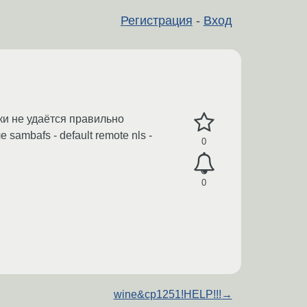
Регистрация
-
Вход
чки не удаётся правильно
sambafs - default remote nls -
0
0
wine&cp1251!HELP!!!
→