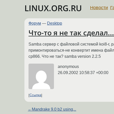
LINUX.ORG.RU
Новости
Г
Форум
—
Desktop
Что-то я не так сделал...
Samba сервер c файловой системой koi8-r, р
примонтироваться-не конвертит имена файлов и
cp866. Что не так? samba version 2.2.5
anonymous
26.09.2002 10:58:37 +00:00
Ссылка
←
Mandrake 9.0 b2 using...