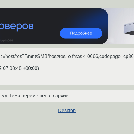
 //host/res" "/mnt/SMB/host/res -o fmask=0666,codepage=cp86
2 07:08:48 +00:00
)
ему. Тема перемещена в архив.
Desktop