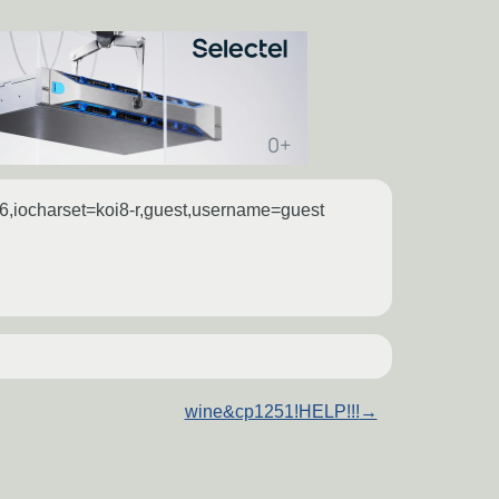
6,iocharset=koi8-r,guest,username=guest
wine&cp1251!HELP!!!
→