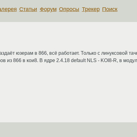
алерея
Статьи
Форум
Опросы
Трекер
Поиск
аздаёт юзерам в 866, всё работает. Только с линуксовой та
з 866 в кои8. В ядре 2.4.18 default NLS - KOI8-R, в модуле 