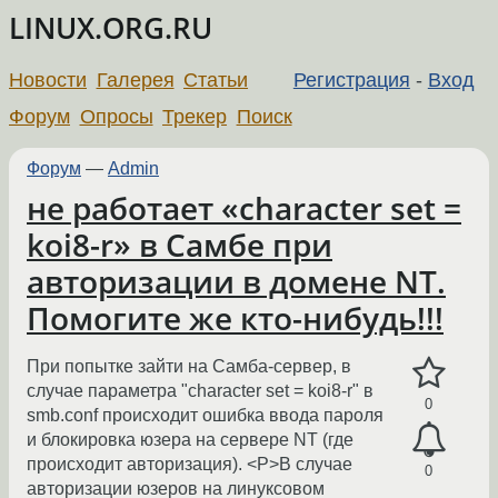
LINUX.ORG.RU
Новости
Галерея
Статьи
Регистрация
-
Вход
Форум
Опросы
Трекер
Поиск
Форум
—
Admin
не работает «character set =
koi8-r» в Самбе при
авторизации в домене NT.
Помогите же кто-нибудь!!!
При попытке зайти на Самба-сервер, в
случае параметра "character set = koi8-r" в
0
smb.conf происходит ошибка ввода пароля
и блокировка юзера на сервере NT (где
происходит авторизация). <P>В случае
0
авторизации юзеров на линуксовом