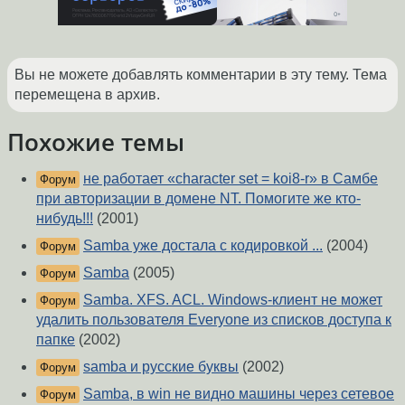
Вы не можете добавлять комментарии в эту тему. Тема
перемещена в архив.
Похожие темы
не работает «character set = koi8-r» в Самбе
Форум
при авторизации в домене NT. Помогите же кто-
нибудь!!!
(2001)
Samba уже достала с кодировкой ...
(2004)
Форум
Samba
(2005)
Форум
Samba. XFS. ACL. Windows-клиент не может
Форум
удалить пользователя Everyone из списков доступа к
папке
(2002)
samba и русские буквы
(2002)
Форум
Samba, в win не видно машины через сетевое
Форум