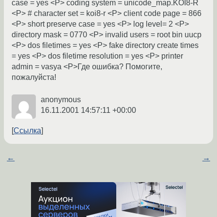
case = yes <P> coding system = unicode_map.KOI8-R
<P> # character set = koi8-r <P> client code page = 866
<P> short preserve case = yes <P> log level= 2 <P>
directory mask = 0770 <P> invalid users = root bin uucp
<P> dos filetimes = yes <P> fake directory create times
= yes <P> dos filetime resolution = yes <P> printer
admin = vasya <P>Где ошибка? Помогите,
пожалуйста!
anonymous
16.11.2001 14:57:11 +00:00
Ссылка
←
→