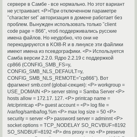
сервере в Самбе - все нормально. Но этот вариант
не устраивает. <P>При отключенном параметре
"character set" авторизация в домене работает без
проблем. Вынужден использовать только "client
code page = 866", чтоб поддерживались русские
имена файлов. Но неудобно, что они не
перекодируются в KOI8-R и в линуксе эти файлики
имеют имена из псевдографики. <P> Используется
Самба версии 2.2.0. Ядро 2.2.19 с поддержкой
cp866 (CONFIG_SMB_FS=y,
CONFIG_SMB_NLS_DEFAULT=y,
CONFIG_SMB_NLS_REMOTE="cp866"). Вот
фрагмент smb.conf (global-секция): <P> workgroup =
USE_DOMAIN <P> server string = Samba Server <P>
hosts allow = 172.17. 127. <P> printcap name =
/etc/printcap <P> guest account = <P> log file =
/var/log/samba/log.%m <P> max log size = 50 <P>
security = server <P> password server = adminnt <P>
socket options = TCP_NODELAY SO_RCVBUF=8192
SO_SNDBUF=8192 <P> dns proxy = no <P> preserve