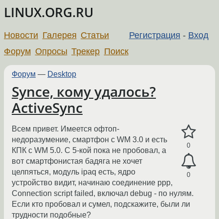
LINUX.ORG.RU
Новости
Галерея
Статьи
Регистрация
-
Вход
Форум
Опросы
Трекер
Поиск
Форум
—
Desktop
Synce, кому удалось?
ActiveSync
Всем привет. Имеется офтоп-
недоразумение, смартфон с WM 3.0 и есть
0
КПК с WM 5.0. С 5-кой пока не пробовал, а
вот смартфонистая бадяга не хочет
целпяться, модуль ipaq есть, ядро
0
устройство видит, начинаю соединение ppp,
Connection script failed, включал debug - по нулям.
Если кто пробовал и сумел, подскажите, были ли
трудности подобные?