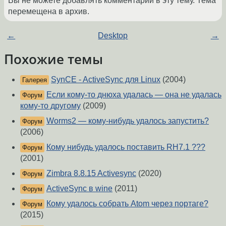
Вы не можете добавлять комментарии в эту тему. Тема
перемещена в архив.
←
Desktop
→
Похожие темы
SynCE - ActiveSync для Linux
(2004)
Галерея
Если кому-то днюха удалась — она не удалась
Форум
кому-то другому
(2009)
Worms2 — кому-нибудь удалось запустить?
Форум
(2006)
Кому нибудь удалось поставить RH7.1 ???
Форум
(2001)
Zimbra 8.8.15 Activesync
(2020)
Форум
ActiveSync в wine
(2011)
Форум
Кому удалось собрать Atom через портаге?
Форум
(2015)