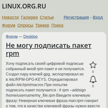
LINUX.ORG.RU
Новости
Галерея
Статьи
Регистрация
-
Вход
Форум
Опросы
Трекер
Поиск
Форум
—
Desktop
Не могу подписать пакет
rpm
Хочу подписать своей цифровой подписью
собранный мной rpm пакет и не получается.
0
Создал пару ключей gpg, экспортировал их
в /etc/RPM-GPG-KEYS. Отредактировал
файл /etc/rpm/macros При попытке
0
подписать пакет получается : # rpm --addsign
/home/username/my_file.rpm Введите ключевую
фразу: Неверная ключевая фраза man:rpm говорит
о том, что в качестве ключевой фразы нужно ввести