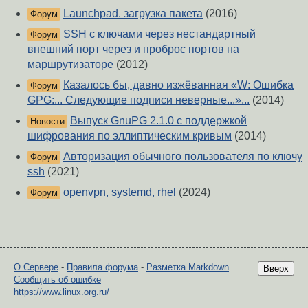
Launchpad. загрузка пакета
(2016)
Форум
SSH с ключами через нестандартный
Форум
внешний порт через и проброс портов на
маршрутизаторе
(2012)
Казалось бы, давно изжёванная «W: Ошибка
Форум
GPG:... Следующие подписи неверные...»...
(2014)
Выпуск GnuPG 2.1.0 c поддержкой
Новости
шифрования по эллиптическим кривым
(2014)
Авторизация обычного пользователя по ключу
Форум
ssh
(2021)
openvpn, systemd, rhel
(2024)
Форум
О Сервере
-
Правила форума
-
Разметка Markdown
Вверх
Сообщить об ошибке
https://www.linux.org.ru/