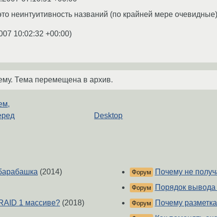
это неинтуитивность названий (по крайней мере очевидные).
007 10:02:32 +00:00
)
ему. Тема перемещена в архив.
ем,
еред
Desktop
-барабашка
(2014)
Почему не получ
Форум
Порядок вывода 
Форум
RAID 1 массиве?
(2018)
Почему разметка
Форум