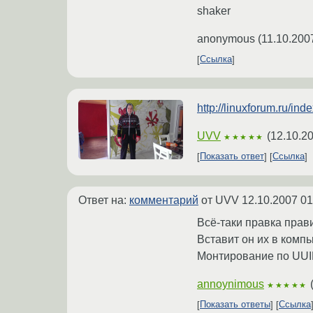
shaker
anonymous
(
11.10.200
Ссылка
http://linuxforum.ru/i
UVV
(
12.10.2
★★★★★
Показать ответ
Ссылка
Ответ на:
комментарий
от UVV
12.10.2007 01
Всё-таки правка прав
Вставит он их в комп
Монтирование по UUID 
annoynimous
★★★★★
Показать ответы
Ссылка