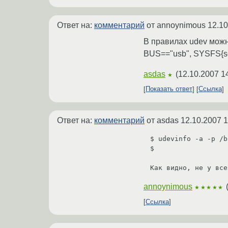
Ответ на:
комментарий
от annoynimous
12.10
В правилах udev можн
BUS=="usb", SYSFS{s
asdas
(
12.10.2007 1
★
Показать ответ
Ссылка
Ответ на:
комментарий
от asdas
12.10.2007 1
$ udevinfo -a -p /b
$

Как видно, не у все
annoynimous
★★★★★
Ссылка