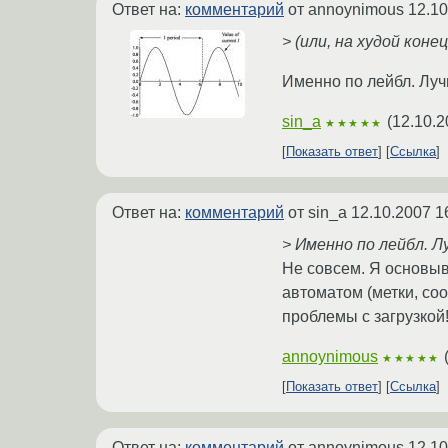
Ответ на:
комментарий
от annoynimous
12.10
> (или, на худой коне
Именно по лейбл. Луч
sin_a
(
12.10.2
★★★★★
Показать ответ
Ссылка
Ответ на:
комментарий
от sin_a
12.10.2007 1
> Именно по лейбл. Л
Не совсем. Я основы
автоматом (метки, со
проблемы с загрузкой
annoynimous
★★★★★
Показать ответ
Ссылка
Ответ на:
комментарий
от annoynimous
12.10