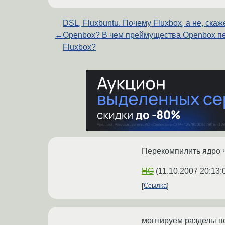
DSL, Fluxbuntu. Почему Fluxbox, а не, скаж
←
Openbox? В чем преймущества Openbox п
Fluxbox?
Перекомпилить ядро чт
HG
(
11.10.2007 20:13:
Ссылка
монтируем разделы п