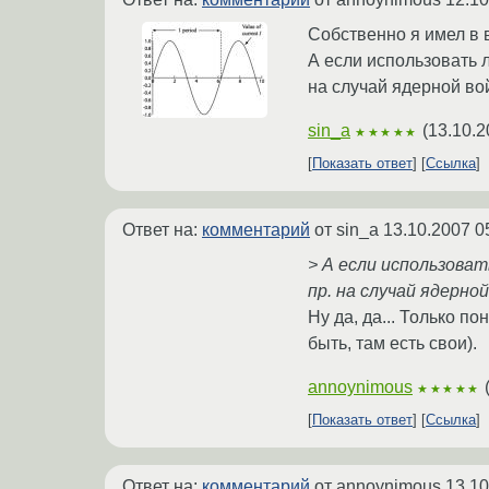
Собственно я имел в
А если использовать 
на случай ядерной во
sin_a
(
13.10.2
★★★★★
Показать ответ
Ссылка
Ответ на:
комментарий
от sin_a
13.10.2007 0
> А если использова
пр. на случай ядерно
Ну да, да... Только п
быть, там есть свои).
annoynimous
★★★★★
Показать ответ
Ссылка
Ответ на:
комментарий
от annoynimous
13.10