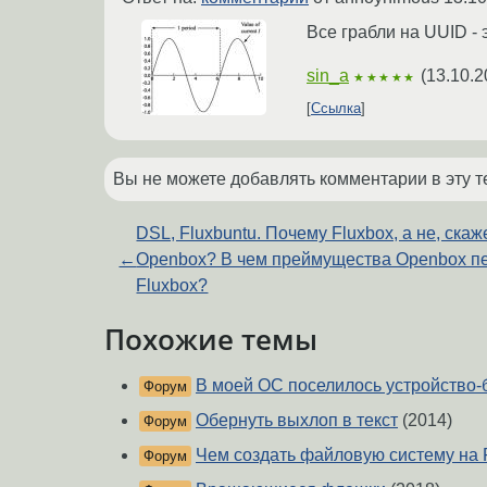
Все грабли на UUID - 
sin_a
(
13.10.2
★★★★★
Ссылка
Вы не можете добавлять комментарии в эту т
DSL, Fluxbuntu. Почему Fluxbox, а не, скаж
←
Openbox? В чем преймущества Openbox п
Fluxbox?
Похожие темы
В моей ОС поселилось устройство
Форум
Обернуть выхлоп в текст
(2014)
Форум
Чем создать файловую систему на 
Форум