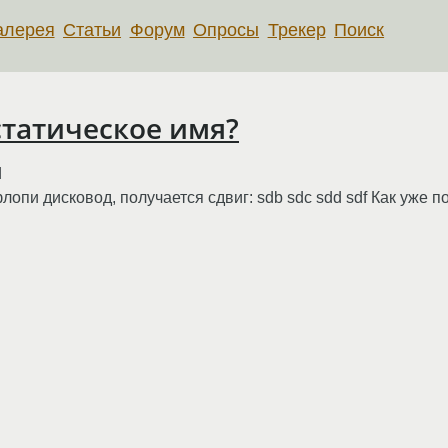
алерея
Статьи
Форум
Опросы
Трекер
Поиск
статическое имя?
d
опи дисковод, получается сдвиг: sdb sdc sdd sdf Как уже п