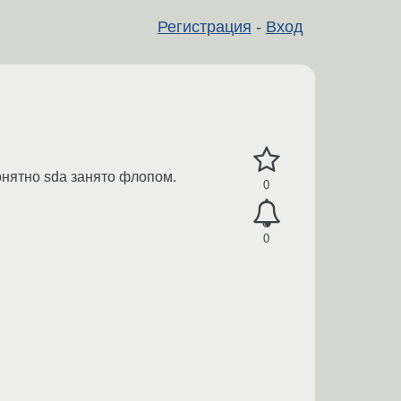
Регистрация
-
Вход
онятно sda занято флопом.
0
0