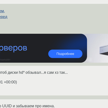
ем,
еред
об диски hd* обзывал...я сам хз так...
01 +00:00
)
о UUID и забываем про имена.