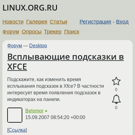
LINUX.ORG.RU
Новости
Галерея
Статьи
Регистрация
-
Вход
Форум
Опросы
Трекер
Поиск
Форум
—
Desktop
Всплывающие подсказки в
XFCE
Подскажите, как изменить время
всплывания подсказок в Xfce? В частности
0
интересует время появления подсказок в
индикаторах на панели.
0
Belomor
★
15.09.2007 08:54:20 +00:00
Ссылка