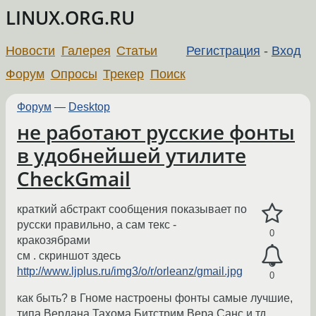
LINUX.ORG.RU
Новости
Галерея
Статьи
Регистрация
-
Вход
Форум
Опросы
Трекер
Поиск
Форум
—
Desktop
не работают русские фонты
в удобнейшей утилите
CheckGmail
краткий абстракт сообщения показывает по
русски правильно, а сам текс -
0
кракозябрами
см . скриншот здесь
http://www.ljplus.ru/img3/o/r/orleanz/gmail.jpg
0
как быть? в Гноме настроены фонты самые лучшие,
типа Вердана Тахома Битстрим Вера Санс и тд