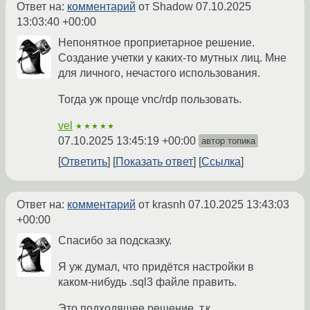
Ответ на:
комментарий
от Shadow
07.10.2025
13:03:40 +00:00
Непонятное проприетарное решение.
Создание учетки у каких-то мутных лиц. Мне
для личного, нечастого использования.
Тогда уж проще vnc/rdp пользовать.
vel
★★★★★
07.10.2025 13:45:19 +00:00
автор топика
Ответить
Показать ответ
Ссылка
Ответ на:
комментарий
от krasnh
07.10.2025 13:43:03
+00:00
Спасибо за подсказку.
Я уж думал, что придётся настройки в
каком-нибудь .sql3 файле править.
Это подходящее решение, т.к.