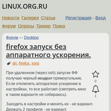
LINUX.ORG.RU
Новости
Галерея
Статьи
Регистрация
-
Вход
Форум
Опросы
Трекер
Поиск
Форум
—
Desktop
firefox запуск без
аппаратного ускорения.
dri
,
firefox
,
xorg
При удаленном (через ssh) запуске ФФ
получаю черный
квадрат
прямоугольник.
0
Если отключить аппаратное ускорение в
настройках, то все работает (смотреть кино
в таком варианте не собираюсь).
1
Заходить в настройки и менять их - не вариант.
Держать 2 профиля - не вариант.