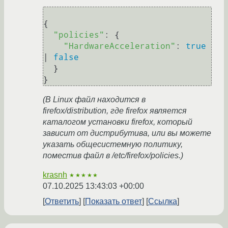
{

"policies"
: {

"HardwareAcceleration"
: 
true
| 
false
  }

(В Linux файл находится в
firefox/distribution, где firefox является
каталогом установки firefox, который
зависит от дистрибутива, или вы можете
указать общесистемную политику,
поместив файл в /etc/firefox/policies.)
krasnh
★★★★★
07.10.2025 13:43:03 +00:00
Ответить
Показать ответ
Ссылка