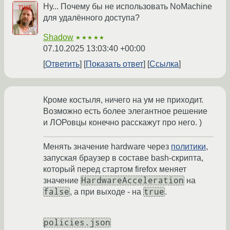
Ну... Почему бы не использовать NoMachine
для удалённого доступа?
Shadow
★★★★★
07.10.2025 13:03:40 +00:00
Ответить
Показать ответ
Ссылка
Кроме костыля, ничего на ум не приходит.
Возможно есть более элегантное решение
и ЛОРовцы конечно расскажут про него. )
Менять значение hardware через
политики
,
запуская браузер в составе bash-скрипта,
который перед стартом firefox меняет
HardwareAcceleration
значение
на
false
true
, а при выходе - на
.
policies.json