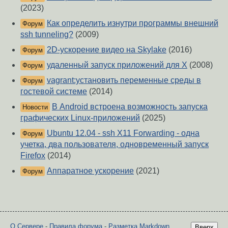
(2023)
Как определить изнутри программы внешний
Форум
ssh tunneling?
(2009)
2D-ускорение видео на Skylake
(2016)
Форум
удаленный запуск приложений для Х
(2008)
Форум
vagrant:установить переменные среды в
Форум
гостевой системе
(2014)
В Android встроена возможность запуска
Новости
графических Linux-приложений
(2025)
Ubuntu 12.04 - ssh X11 Forwarding - одна
Форум
учетка, два пользователя, одновременный запуск
Firefox
(2014)
Аппаратное ускорение
(2021)
Форум
О Сервере
-
Правила форума
-
Разметка Markdown
Вверх