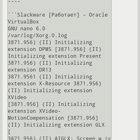
----

```Slackware [Paботаeт] - Oracle 
VirtualBox

GNU nano 6.0

/var/log/Xorg.0.log

3871.956) (II) Initializing 
extension DPMS [3871.956] (II) 
Initializing extension Present 
3871.956) (II) Initializing 
extension DR13

3871.9561 (II) Initializing 
extension X-Resource 3871.956) 
(II) Initializing extension 
XVideo

[3871.956] (II) Initializing 
extension XVideo-
MotionCompensation [3871.956] 
(II) Initializing extension GLX

[

3871.956) (II) AIGLX: Screen ✪ is 