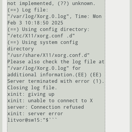
not implemented, (??) unknown.

(==) Log file: 
"/var/log/Xorg.0.log", Time: Mon 
Feb 3 10:18:50 2025

(==) Using config directory: 
"/etc/X11/xorg.conf .d"

(==) Using system config 
directory 
"/usr/share/X11/xorg.conf.d"

Please also check the log file at 
"/var/log/Xorg.0.log" for 
additional information.(EE) (EE) 
Server terminated with error (1). 
Closing log file.

xinit: giving up

xinit: unable to connect to X 
server: Connection refused

xinit: server error

litvor@sw15:"$```
