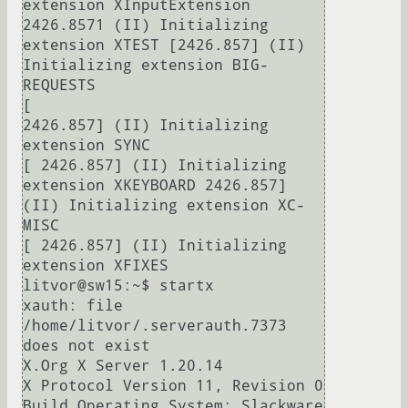
extension XInputExtension 
2426.8571 (II) Initializing 
extension XTEST [2426.857] (II) 
Initializing extension BIG-
REQUESTS

[

2426.857] (II) Initializing 
extension SYNC

[ 2426.857] (II) Initializing 
extension XKEYBOARD 2426.857] 
(II) Initializing extension XC-
MISC

[ 2426.857] (II) Initializing 
extension XFIXES

litvor@sw15:~$ startx

xauth: file 
/home/litvor/.serverauth.7373 
does not exist

X.Org X Server 1.20.14

X Protocol Version 11, Revision 0

Build Operating System: Slackware 