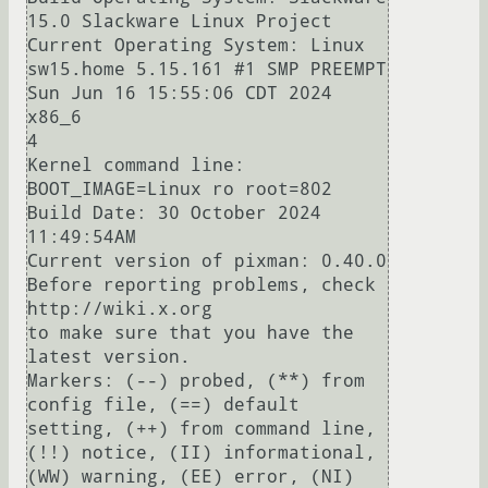
15.0 Slackware Linux Project

Current Operating System: Linux 
sw15.home 5.15.161 #1 SMP PREEMPT 
Sun Jun 16 15:55:06 CDT 2024 
x86_6

4

Kernel command line: 
BOOT_IMAGE=Linux ro root=802

Build Date: 30 October 2024 
11:49:54AM

Current version of pixman: 0.40.0

Before reporting problems, check 
http://wiki.x.org

to make sure that you have the 
latest version.

Markers: (--) probed, (**) from 
config file, (==) default 
setting, (++) from command line, 
(!!) notice, (II) informational,

(WW) warning, (EE) error, (NI) 