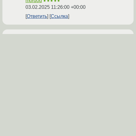
mord0d
★★★★★
03.02.2025 11:26:00 +00:00
Ответить
Ссылка
startxfce4
А если
?
dmitry237
★★★★★
03.02.2025 11:26:02 +00:00
Ответить
Показать ответ
Ссылка
1
По-моему у тебя права на домашний
каталог слетели. Посмотри вывод
Xenius
★★★★★