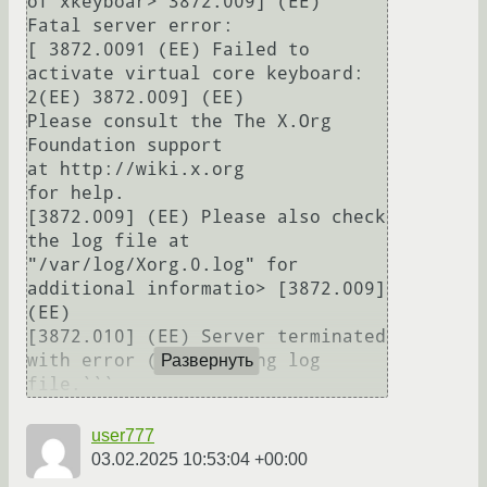
of xkeyboar> 3872.009] (EE)

Fatal server error:

[ 3872.0091 (EE) Failed to 
activate virtual core keyboard: 
2(EE) 3872.009] (EE)

Please consult the The X.Org 
Foundation support

at http://wiki.x.org

for help.

[3872.009] (EE) Please also check 
the log file at 
"/var/log/Xorg.0.log" for 
additional informatio> [3872.009] 
(EE)

[3872.010] (EE) Server terminated 
with error (1). Closing log 
Развернуть
user777
03.02.2025 10:53:04 +00:00