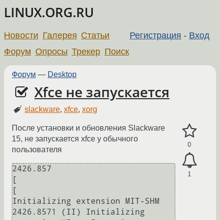
LINUX.ORG.RU
Новости
Галерея
Статьи
Регистрация
-
Вход
Форум
Опросы
Трекер
Поиск
Форум
—
Desktop
Xfce не запускается
slackware
,
xfce
,
xorg
После установки и обновления Slackware
15, не запускается xfce у обычного
0
пользователя
2426.857

1
[

[

Initializing extension MIT-SHM

2426.8571 (II) Initializing 