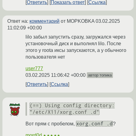
Ответить
Показать ответ
Ссылка
Ответ на:
комментарий
от MOPKOBKA
03.02.2025
11:02:09 +00:00
lilo забыл запустить сразу, загружался через
установочный диск и выполнял lilo. После
этого у roota иксы запускаются, а у обычного
пользователя нет
user777
03.02.2025 11:06:42 +00:00
автор топика
Ответить
Ссылка
(==) Using config directory:
"/etc/X11/xorg.conf .d"
xorg.conf .d
Вот прям с пробелом,
?
mord0d
★★★★★