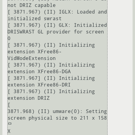
not DRIZ capable

[ 3871.967) (II) IGLX: Loaded and 
initialized swrast

[ 3871.967) (II) GLX: Initialized 
DRISWRAST GL provider for screen 
0

[ 3871.967) (II) Initializing 
extension XFree86-
VidModeExtension

[ 3871.967) (II) Initializing 
extension XFree86-DGA

[ 3871.967] (II) Initializing 
extension XFree86-DRI

[ 3871.967) (II) Initializing 
extension DRIZ

[

3871.968) (II) umware(0): Setting 
screen physical size to 211 x 158

ᄆ

X
