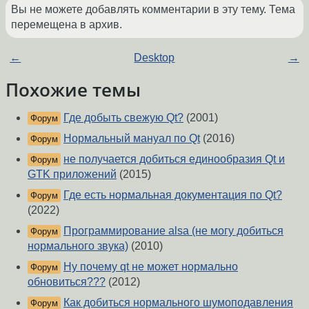
Вы не можете добавлять комментарии в эту тему. Тема
перемещена в архив.
←
Desktop
→
Похожие темы
Где добыть свежую Qt?
(2001)
Форум
Нормальный мануал по Qt
(2016)
Форум
не получается добиться единообразия Qt и
Форум
GTK приложений
(2015)
Где есть нормальная документация по Qt?
Форум
(2022)
Программирование alsa (не могу добиться
Форум
нормального звука)
(2010)
Ну почему qt не может нормально
Форум
обновиться???
(2012)
Как добиться нормального шумоподавления
Форум