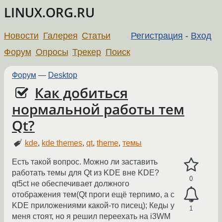
LINUX.ORG.RU
Новости
Галерея
Статьи
Регистрация
-
Вход
Форум
Опросы
Трекер
Поиск
Форум
—
Desktop
Как добиться
нормальной работы тем
Qt?
kde
,
kde themes
,
qt
,
theme
,
темы
Есть такой вопрос. Можно ли заставить
работать темы для Qt из KDE вне KDE?
0
qt5ct не обеспечивает должного
отображения тем(Qt проги ещё терпимо, а с
KDE приложениями какой-то писец); Кеды у
1
меня стоят, но я решил переехать на i3WM