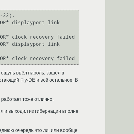
-22).

OR* displayport link 
OR* clock recovery failed

OR* displayport link 
а ощупь ввёл пароль, зашёл в
отающий Fly-DE и всё остальное. В
 работает тоже отлично.
дил и выходил из гибернации вполне
леднюю очередь что ли, или вообще