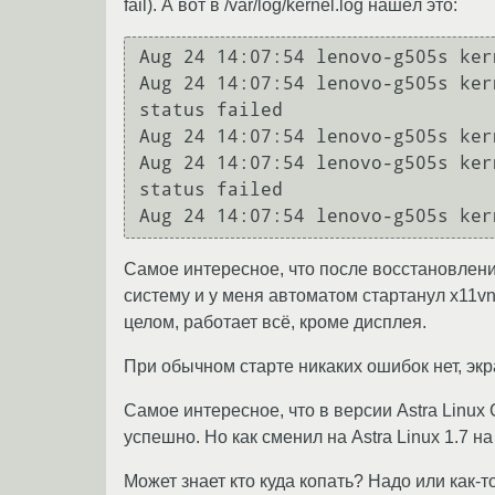
fail). А вот в /var/log/kernel.log нашёл это:
Aug 24 14:07:54 lenovo-g505s ker
Aug 24 14:07:54 lenovo-g505s ker
status failed

Aug 24 14:07:54 lenovo-g505s ker
Aug 24 14:07:54 lenovo-g505s ker
status failed

Самое интересное, что после восстановления
систему и у меня автоматом стартанул x11vn
целом, работает всё, кроме дисплея.
При обычном старте никаких ошибок нет, эк
Самое интересное, что в версии Astra Linux
успешно. Но как сменил на Astra Linux 1.7 н
Может знает кто куда копать? Надо или как