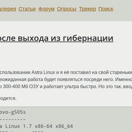
алерея
Статьи
Форум
Опросы
Трекер
Поиск
осле выхода из гибернации
спользовании Astra Linux и я её поставил на свой стареньк
то неожиданная работа будет появляться посреди него. Именн
 300-400 Мб ОЗУ и работает ультра быстро. Но это так, вво
одится.