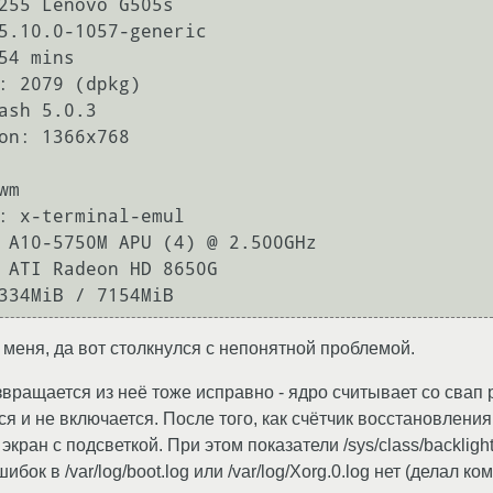
m 

 меня, да вот столкнулся с непонятной проблемой.
звращается из неё тоже исправно - ядро считывает со свап
я и не включается. После того, как счётчик восстановления
экран с подсветкой. При этом показатели /sys/class/backlig
ок в /var/log/boot.log или /var/log/Xorg.0.log нет (делал кома