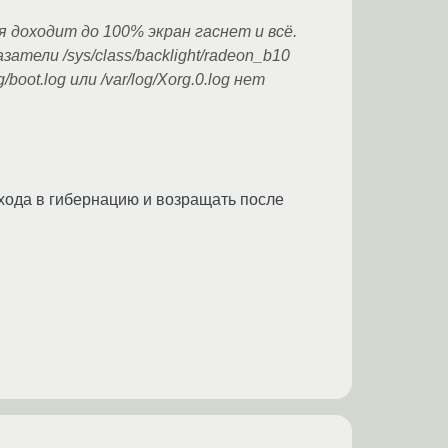
я доходит до 100% экран гаснет и всё.
тели /sys/class/backlight/radeon_b10
oot.log или /var/log/Xorg.0.log нет
хода в гибернацию и возращать после