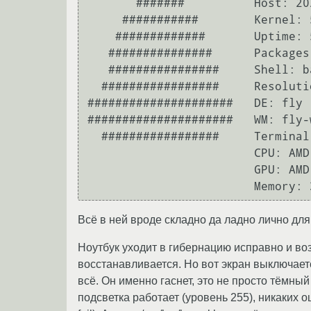
       #######          Host: 20255 Lenovo G505s 

     ###########        Kernel: 5.10.0-1057-generic 

    #############       Uptime: 54 mins 

   ###############      Packages: 2079 (dpkg) 

   ################     Shell: bash 5.0.3 

  #################     Resolution: 1366x768 

#####################   DE: fly 

#####################   WM: fly-w
  #################     Terminal: x-terminal-emul 

                        CPU: AMD A10-5750M APU (4) @ 2.500GHz 

                        GPU: AMD ATI Radeon HD 8650G 

Всё в ней вроде складно да ладно лично для
Ноутбук уходит в гибернацию исправно и во
восстанавливается. Но вот экран выключаетс
всё. Он именно гаснет, это не просто тёмный 
подсветка работает (уровень 255), никаких ошиб