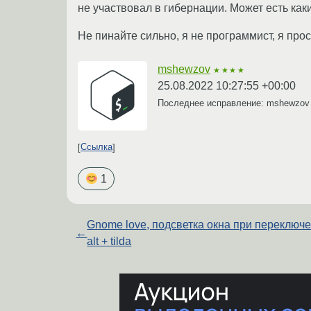
не участвовал в гибернации. Может есть ка
Не пинайте сильно, я не программист, я прос
mshewzov
★★★★
25.08.2022 10:27:55 +00:00
Последнее исправление: mshewzo
Ссылка
1
Gnome love, подсветка окна при переключ
←
alt + tilda