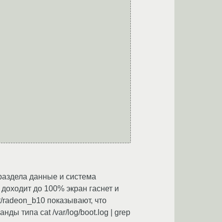
 раздела данные и система
 доходит до 100% экран гаснет и
ht/radeon_b10 показывают, что
нды типа cat /var/log/boot.log | grep