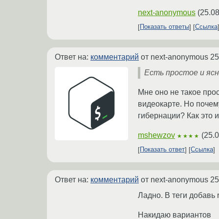
next-anonymous
(
25.08
Показать ответы
Ссылка
Ответ на:
комментарий
от next-anonymous
25
Есть простое и яс
Мне оно не такое прос
видеокарте. Но почем
гибернации? Как это 
mshewzov
(
25.0
★★★★
Показать ответ
Ссылка
Ответ на:
комментарий
от next-anonymous
25
Ладно. В теги добавь 
Накидаю вариантов