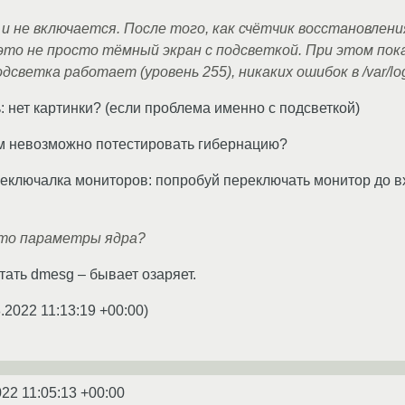
и не включается. После того, как счётчик восстановлени
это не просто тёмный экран с подсветкой. При этом показа
светка работает (уровень 255), никаких ошибок в /var/log/b
: нет картинки? (если проблема именно с подсветкой)
 невозможно потестировать гибернацию?
реключалка мониторов: попробуй переключать монитор до в
то параметры ядра?
тать dmesg – бывает озаряет.
.2022 11:13:19 +00:00
)
022 11:05:13 +00:00