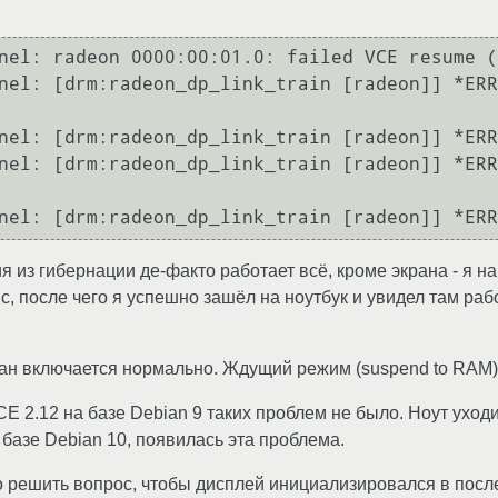
nel: radeon 0000:00:01.0: failed VCE resume (
nel: [drm:radeon_dp_link_train [radeon]] *ERR
nel: [drm:radeon_dp_link_train [radeon]] *ERR
nel: [drm:radeon_dp_link_train [radeon]] *ERR
 из гибернации де-факто работает всё, кроме экрана - я н
c, после чего я успешно зашёл на ноутбук и увидел там раб
ран включается нормально. Ждущий режим (suspend to RAM)
 CE 2.12 на базе Debian 9 таких проблем не было. Ноут ухо
а базе Debian 10, появилась эта проблема.
-то решить вопрос, чтобы дисплей инициализировался в пос