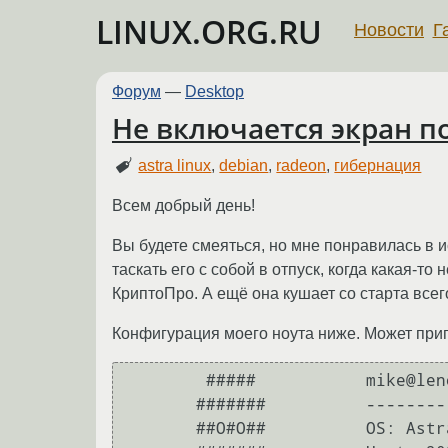
LINUX.ORG.RU
Новости
Г
Форум
—
Desktop
Не включается экран п
astra linux
,
debian
,
radeon
,
гибернация
Всем добрый день!
Вы будете смеяться, но мне понравилась в и
таскать его с собой в отпуск, когда какая-
КриптоПро. А ещё она кушает со старта всего
Конфигурация моего ноута ниже. Может приг
        #####           mike@lenovo-g505s 

       #######          ----------------- 

       ##O#O##          OS: Astra Linux 1.7 x86-64 x86_64 
