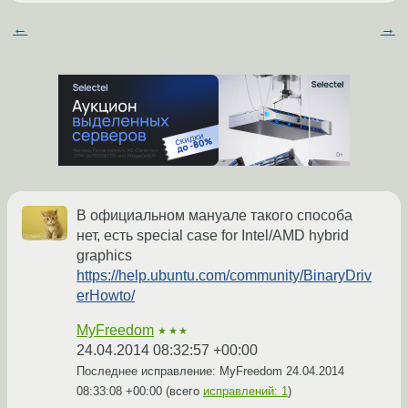
←
→
В официальном мануале такого способа
нет, есть special case for Intel/AMD hybrid
graphics
https://help.ubuntu.com/community/BinaryDriv
erHowto/
MyFreedom
★★★
24.04.2014 08:32:57 +00:00
Последнее исправление: MyFreedom
24.04.2014
08:33:08 +00:00
(всего
исправлений: 1
)