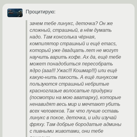
Процитирую:
зачем тебе линукс, деточка? Он же
сложный, страшный, в нём думать
надо. Там консолька чёрная,
компилятор страшный и ещё emacs,
который уже двадцать лет не могут
научить варить кофе. Ах да, ещё тебе
может понадобиться пересобрать
ядро (ааа!!! Ужас!!! Кошмар!!!) или ещё
какую-нить пакость. А ещё линуксом
пользуются страшный небритые
красноглазые волосатые придурки
(посмотри на мою аватарку), которые
ненавидят весь мир и мечтают убить
всех человеков. Так что лучше оставь
линукс в покое, деточка, и иди изучай
фряху. Там добрые бородатые админы
с пивными животами, они тебе