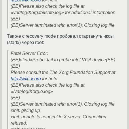
(EE)Please also check the log file at
«var/log/Xorg.failsafe.log» for additional information
(EE)
(EE)Server terminated with error(1). Closing log file
Так же с recovery mode пробовал стартануть иксы
(startx) через root:
Fatal Server Error:
(EE)atiddxProbe: fail to probe intel VGA device(EE)
(EE)
Please consult the The Xorg Foundation Support at
http://wiki.x.org
for help
(EE)Please also check the log file at
«/var/log/Xorg.o.log»
(EE)
(EE)Server terminated with error(1). Closing log file
xinit: giving up
xinit: unable to connect to X server. Connection
refused.