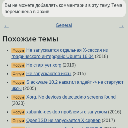
Вы не можете добавлять комментарии в эту тему. Тема
перемещена в архив.
←
General
→
Похожие темы
Не запускается отдельная X-сессия из
Форум
графического интерфейс Ubuntu 16.04
(2018)
Не стартует xorg
(2019)
Форум
Не запускаются иксы
(2015)
Форум
Slackware 10.2 накатил апдейт -> не стартуют
Форум
иксы
(2005)
Xorg. No devices detected\no screens found
Форум
(2023)
xubuntu-desktop проблемы с запуском
(2016)
Форум
OpenBSD не запускается X сервер
(2017)
Форум