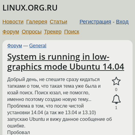
LINUX.ORG.RU
Новости
Галерея
Статьи
Регистрация
-
Вход
Форум
Опросы
Трекер
Поиск
Форум
—
General
System is running in low-
graphics mode Ubuntu 14.04
Добрый день, не спешите сразу кидаться
тапками о том, что такая тема уже была и
0
юзай поиск. Поиск юзал, не помогло,
именно поэтому создаю новую тему...
Проблема в том, что после чистой
1
установки 14.04 (а так же 13.04 и 13.10)
запускаю Ubuntu и вижу данное сообщение об
ошибке.
Пробовал