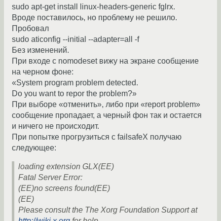
sudo apt-get install linux-headers-generic fglrx.
Вроде поставилось, но проблему не решило.
Пробовал
sudo aticonfig --initial --adapter=all -f
Без изменений.
При входе с nomodeset вижу на экране сообщение
на черном фоне:
«System program problem detected.
Do you want to repor the problem?»
При выборе «отменить», либо при «report problem»
сообщение пропадает, а черный фон так и остается
и ничего не происходит.
При попытке прогрузиться с failsafeX получаю
следующее:
loading extension GLX(EE)
Fatal Server Error:
(EE)no screens found(EE)
(EE)
Please consult the The Xorg Foundation Support at
http://wiki.x.org
for help