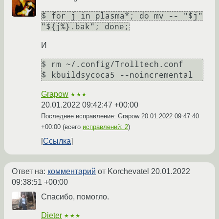
$ for j in plasma*; do mv -- "$j"
"${j%}.bak"; done;
И
$ rm ~/.config/Trolltech.conf

Grapow
★★★
20.01.2022 09:42:47 +00:00
Последнее исправление: Grapow
20.01.2022 09:47:40
+00:00
(всего
исправлений: 2
)
Ссылка
Ответ на:
комментарий
от Korchevatel
20.01.2022
09:38:51 +00:00
Спасибо, помогло.
Dieter
★★★