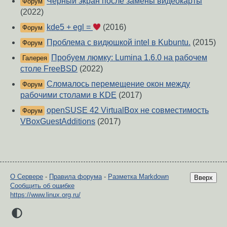
Черный экран после замены видеокарты
Форум
(2022)
kde5 + egl =
(2016)
Форум
Проблема с видюшкой intel в Kubuntu.
(2015)
Форум
Пробуем люмку: Lumina 1.6.0 на рабочем
Галерея
столе FreeBSD
(2022)
Сломалось перемещение окон между
Форум
рабочими столами в KDE
(2017)
openSUSE 42 VirtualBox не совместимость
Форум
VBoxGuestAdditions
(2017)
О Сервере
-
Правила форума
-
Разметка Markdown
Вверх
Сообщить об ошибке
https://www.linux.org.ru/