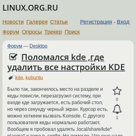
LINUX.ORG.RU
Новости
Галерея
Статьи
Регистрация
-
Вход
Форум
Опросы
Трекер
Поиск
Форум
—
Desktop
Поломался kde ,где
удалить все настройки KDE
kde
,
kubuntu
Было так, закончилось место на разделе и
кеды повисли, перезагрузил систему, при
0
входе кде загружается, есть рабочий стол,
но через секунду черный экран. Курсор есть,
можно хоткеем вызвать Konsole. С другого
1
пользователя кеды нормально работают.
Вообщем я пробовал удалять .local/share/kde*
plasma* и тоже в .config. Не помогло. Что еще надо