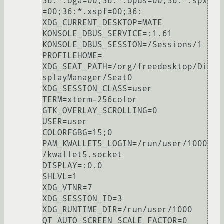
36:*.oga=00;36:*.opus=00;36:*.spx
=00;36:*.xspf=00;36:

XDG_CURRENT_DESKTOP=MATE

KONSOLE_DBUS_SERVICE=:1.61

KONSOLE_DBUS_SESSION=/Sessions/1

PROFILEHOME=

XDG_SEAT_PATH=/org/freedesktop/Di
splayManager/Seat0

XDG_SESSION_CLASS=user

TERM=xterm-256color

GTK_OVERLAY_SCROLLING=0

USER=user

COLORFGBG=15;0

PAM_KWALLET5_LOGIN=/run/user/1000
/kwallet5.socket

DISPLAY=:0.0

SHLVL=1

XDG_VTNR=7

XDG_SESSION_ID=3

XDG_RUNTIME_DIR=/run/user/1000

QT_AUTO_SCREEN_SCALE_FACTOR=0
