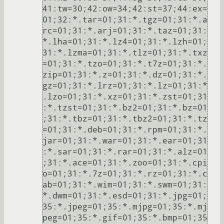
41:tw=30;42:ow=34;42:st=37;44:ex=
01;32:*.tar=01;31:*.tgz=01;31:*.a
rc=01;31:*.arj=01;31:*.taz=01;31:
*.lha=01;31:*.lz4=01;31:*.lzh=01;
31:*.lzma=01;31:*.tlz=01;31:*.txz
=01;31:*.tzo=01;31:*.t7z=01;31:*.
zip=01;31:*.z=01;31:*.dz=01;31:*.
gz=01;31:*.lrz=01;31:*.lz=01;31:*
.lzo=01;31:*.xz=01;31:*.zst=01;31
:*.tzst=01;31:*.bz2=01;31:*.bz=01
;31:*.tbz=01;31:*.tbz2=01;31:*.tz
=01;31:*.deb=01;31:*.rpm=01;31:*.
jar=01;31:*.war=01;31:*.ear=01;31
:*.sar=01;31:*.rar=01;31:*.alz=01
;31:*.ace=01;31:*.zoo=01;31:*.cpi
o=01;31:*.7z=01;31:*.rz=01;31:*.c
ab=01;31:*.wim=01;31:*.swm=01;31:
*.dwm=01;31:*.esd=01;31:*.jpg=01;
35:*.jpeg=01;35:*.mjpg=01;35:*.mj
peg=01;35:*.gif=01;35:*.bmp=01;35