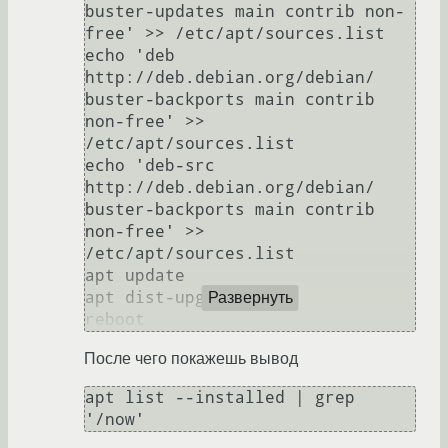
buster-updates main contrib non-
free' >> /etc/apt/sources.list

echo 'deb 
http://deb.debian.org/debian/ 
buster-backports main contrib 
non-free' >> 
/etc/apt/sources.list

echo 'deb-src 
http://deb.debian.org/debian/ 
buster-backports main contrib 
non-free' >> 
/etc/apt/sources.list

apt update

apt dist-upgrade

Развернуть
reboot
После чего покажешь вывод
apt list --installed | grep 
'/now'