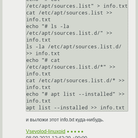
/etc/apt/sources.list" > info.txt

cat /etc/apt/sources.list >> 
info.txt

echo "# ls -la 
/etc/apt/sources.list.d/" >> 
info.txt

ls -la /etc/apt/sources.list.d/ 
>> info.txt

echo "# cat 
/etc/apt/sources.list.d/*" >> 
info.txt

cat /etc/apt/sources.list.d/* >> 
info.txt

echo "# apt list --installed" >> 
info.txt

apt list --installed >> info.txt
и выложи этот info.txt куда-нибудь.
Vsevolod-linuxoid
★★★★★