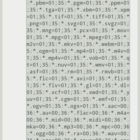
:*.pbm=01;35:*.pgm=01;35:*.ppm=01
;35:*.tga=01;35:*.xbm=01;35:*.xpm
=01;35:*.tif=01;35:*.tiff=01;35:*
.png=01;35:*.svg=01;35:*.svgz=01;
35:*.mng=01;35:*.pcx=01;35:*.mov=
01;35:*.mpg=01;35:*.mpeg=01;35:*.
m2v=01;35:*.mkv=01;35:*.webm=01;3
5:*.ogm=01;35:*.mp4=01;35:*.m4v=0
1;35:*.mp4v=01;35:*.vob=01;35:*.q
t=01;35:*.nuv=01;35:*.wmv=01;35:*
.asf=01;35:*.rm=01;35:*.rmvb=01;3
5:*.flc=01;35:*.avi=01;35:*.fli=0
1;35:*.flv=01;35:*.gl=01;35:*.dl=
01;35:*.xcf=01;35:*.xwd=01;35:*.y
uv=01;35:*.cgm=01;35:*.emf=01;35:
*.ogv=01;35:*.ogx=01;35:*.aac=00;
36:*.au=00;36:*.flac=00;36:*.m4a=
00;36:*.mid=00;36:*.midi=00;36:*.
mka=00;36:*.mp3=00;36:*.mpc=00;36
:*.ogg=00;36:*.ra=00;36:*.wav=00;