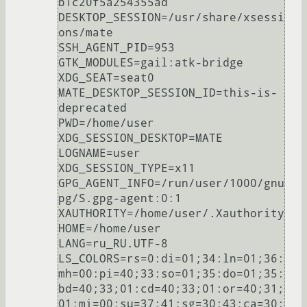
b1c20f5a254355ad

DESKTOP_SESSION=/usr/share/xsessi
ons/mate

SSH_AGENT_PID=953

GTK_MODULES=gail:atk-bridge

XDG_SEAT=seat0

MATE_DESKTOP_SESSION_ID=this-is-
deprecated

PWD=/home/user

XDG_SESSION_DESKTOP=MATE

LOGNAME=user

XDG_SESSION_TYPE=x11

GPG_AGENT_INFO=/run/user/1000/gnu
pg/S.gpg-agent:0:1

XAUTHORITY=/home/user/.Xauthority

HOME=/home/user

LANG=ru_RU.UTF-8

LS_COLORS=rs=0:di=01;34:ln=01;36:
mh=00:pi=40;33:so=01;35:do=01;35:
bd=40;33;01:cd=40;33;01:or=40;31;
01:mi=00:su=37;41:sg=30;43:ca=30;