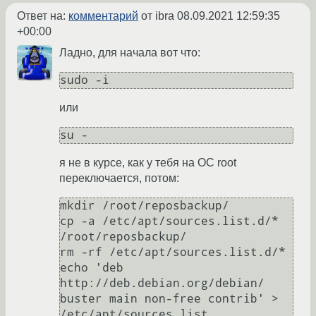
Ответ на:
комментарий
от ibra
08.09.2021 12:59:35
+00:00
Ладно, для начала вот что:
sudo -i
или
su -
я не в курсе, как у тебя на ОС root
переключается, потом:
mkdir /root/reposbackup/

cp -a /etc/apt/sources.list.d/* 
/root/reposbackup/

rm -rf /etc/apt/sources.list.d/*

echo 'deb 
http://deb.debian.org/debian/ 
buster main non-free contrib' > 
/etc/apt/sources.list
