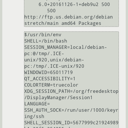
     6.0+20161126-1+deb9u2 500

        500 
http://ftp.us.debian.org/debian 
$/usr/bin/env

SHELL=/bin/bash

SESSION_MANAGER=local/debian-
pc:@/tmp/.ICE-
unix/920,unix/debian-
pc:/tmp/.ICE-unix/920

WINDOWID=65011719

QT_ACCESSIBILITY=1

COLORTERM=truecolor

XDG_SESSION_PATH=/org/freedesktop
/DisplayManager/Session1

LANGUAGE=

SSH_AUTH_SOCK=/run/user/1000/keyr
ing/ssh

SHELL_SESSION_ID=5677999c21924989