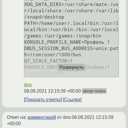
XDG_DATA_DIRS=/usr/share/mate:/us
r/local/share:/usr/share:/var/lib
/snapd/desktop

PATH=/home/user/.local/bin:/usr/l
ocal/bin:/usr/bin:/bin:/usr/local
/games:/usr/games:/snap/bin

KONSOLE_PROFILE_NAME=Профиль 1

DBUS_SESSION_BUS_ADDRESS=unix:pat
h=/run/user/1000/bus

QT_SCALE_FACTOR=1

KONSOLE_DBUS_WINDOW=/Windows/1

Развернуть
ibra
08.09.2021 12:15:39 +00:00
автор топика
Показать ответы
Ссылка
Ответ на:
комментарий
от ibra
08.09.2021 12:15:39
+00:00