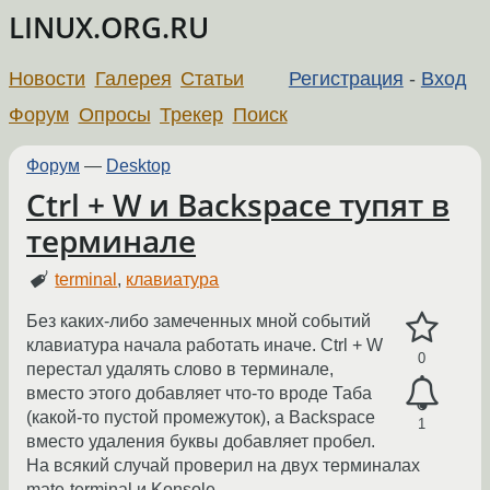
LINUX.ORG.RU
Новости
Галерея
Статьи
Регистрация
-
Вход
Форум
Опросы
Трекер
Поиск
Форум
—
Desktop
Ctrl + W и Backspace тупят в
терминале
terminal
,
клавиатура
Без каких-либо замеченных мной событий
клавиатура начала работать иначе. Ctrl + W
0
перестал удалять слово в терминале,
вместо этого добавляет что-то вроде Таба
(какой-то пустой промежуток), а Backspace
1
вместо удаления буквы добавляет пробел.
На всякий случай проверил на двух терминалах
mate-terminal и Konsole.