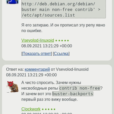
http://deb.debian.org/debian/ 
buster main non-free contrib' > 
/etc/apt/sources.list
Я его затираю. И он прописал эту репу явно
по ошибке.
Vsevolod-linuxoid
★★★★★
08.09.2021 13:21:29 +00:00
Показать ответ
Ссылка
Ответ на:
комментарий
от Vsevolod-linuxoid
08.09.2021 13:21:29 +00:00
А чисто спросить. Зачем нужны
contrib non-free
несвободные репы
?
buster-backports
И зачем вот это
первый раз это вижу вообще.
Clockwork
★★★★★