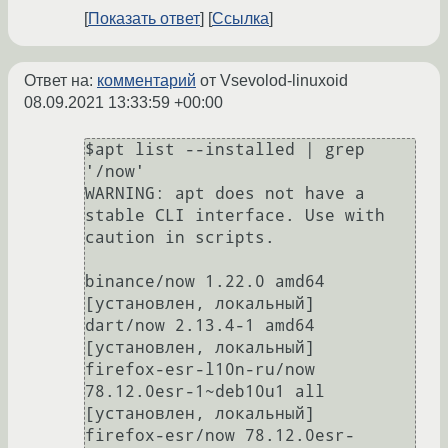
Показать ответ
Ссылка
Ответ на:
комментарий
от Vsevolod-linuxoid
08.09.2021 13:33:59 +00:00
$apt list --installed | grep 
'/now'

WARNING: apt does not have a 
stable CLI interface. Use with 
caution in scripts.

binance/now 1.22.0 amd64 
[установлен, локальный]

dart/now 2.13.4-1 amd64 
[установлен, локальный]

firefox-esr-l10n-ru/now 
78.12.0esr-1~deb10u1 all 
[установлен, локальный]

firefox-esr/now 78.12.0esr-