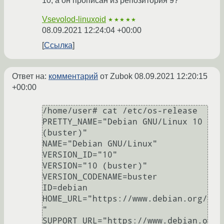
10, а он прописан из репозитория 9?
Vsevolod-linuxoid
★★★★★
08.09.2021 12:24:04 +00:00
Ссылка
Ответ на:
комментарий
от Zubok
08.09.2021 12:20:15
+00:00
/home/user# cat /etc/os-release

PRETTY_NAME="Debian GNU/Linux 10 
(buster)"

NAME="Debian GNU/Linux"

VERSION_ID="10"

VERSION="10 (buster)"

VERSION_CODENAME=buster

ID=debian

HOME_URL="https://www.debian.org/
"

SUPPORT_URL="https://www.debian.o