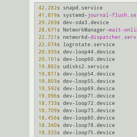
42
.
282
41
.
819
s systemd-
journal-flush.se
29
.
269
28
.
671
s NetworkManager-
wait-onli
22
.
721
s networkd-
dispatcher.serv
22
.
074
20
.
935
20
.
101
19
.
862
19
.
811
19
.
803
19
.
592
19
.
096
18
.
733
18
.
709
18
.
456
18
.
340
18
.
333