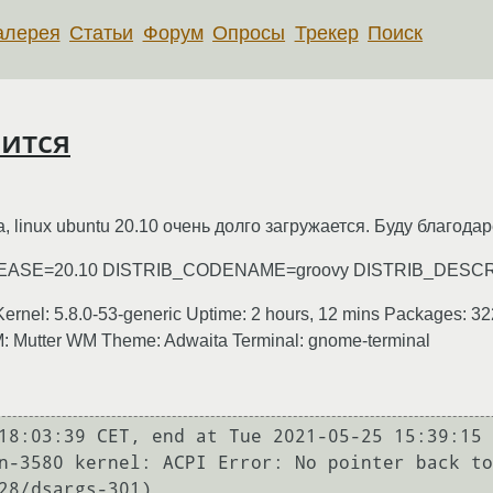
алерея
Статьи
Форум
Опросы
Трекер
Поиск
зится
 linux ubuntu 20.10 очень долго загружается. Буду благода
LEASE=20.10 DISTRIB_CODENAME=groovy DISTRIB_DESCRI
ernel: 5.8.0-53-generic Uptime: 2 hours, 12 mins Packages: 322
 Mutter WM Theme: Adwaita Terminal: gnome-terminal
18:03:39 CET, end at Tue 2021-05-25 15:39:15 
n-3580 kernel: ACPI Error: No pointer back to
28/dsargs-301)
