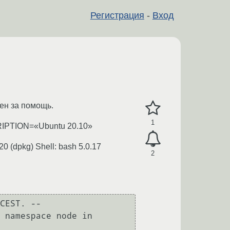
Регистрация
-
Вход
рен за помощь.
1
PTION=«Ubuntu 20.10»
0 (dpkg) Shell: bash 5.0.17
2
CEST. --

 namespace node in 