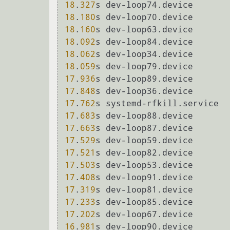
18
.
327
18
.
180
18
.
160
18
.
092
18
.
062
18
.
059
17
.
936
17
.
848
17
.
762
17
.
683
17
.
663
17
.
529
17
.
521
17
.
503
17
.
408
17
.
319
17
.
233
17
.
202
16
.
981