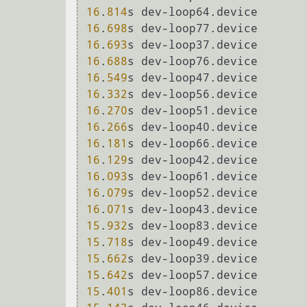
16
.
814
16
.
698
16
.
693
16
.
688
16
.
549
16
.
332
16
.
270
16
.
266
16
.
181
16
.
129
16
.
093
16
.
079
16
.
071
15
.
932
15
.
718
15
.
662
15
.
642
15
.
401