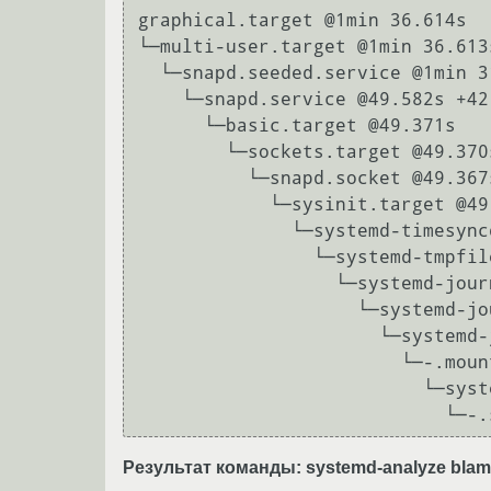
graphical.target @1min 36.614s

└─multi-user.target @1min 36.613s
  └─snapd.seeded.service @1min 31.869s +4.742s

    └─snapd.service @49.582s +42.282s

      └─basic.target @49.371s

        └─sockets.target @49.370s

          └─snapd.socket @49.367s +2ms

            └─sysinit.target @49.299s

              └─systemd-timesyncd.service @48.967s +331ms

                └─systemd-tmpfiles-setup.service @48.424s +537ms

                  └─systemd-journal-flush.service @6.601s +41.819s

                    └─systemd-journald.service @5.726s +869ms

                      └─systemd-journald.socket @5.709s

                        └─-.mount @2.688s

                          └─system.slice @2.688s

Результат команды: systemd-analyze blam