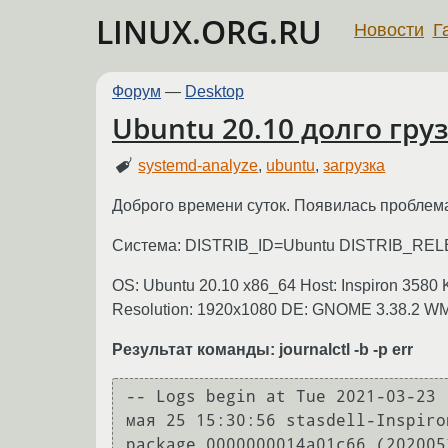
LINUX.ORG.RU
Новости
Г
Форум
—
Desktop
Ubuntu 20.10 долго гру
systemd-analyze
,
ubuntu
,
загрузка
Доброго времени суток. Появилась проблема,
Система: DISTRIB_ID=Ubuntu DISTRIB_RE
OS: Ubuntu 20.10 x86_64 Host: Inspiron 3580 K
Resolution: 1920x1080 DE: GNOME 3.38.2 WM:
Результат команды: journalctl -b -p err
-- Logs begin at Tue 2021-03-23 
мая 25 15:30:56 stasdell-Inspiro
package 0000000014a01c66 (202005