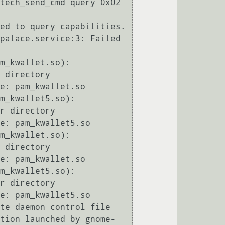
tech_send_cmd query 0x02 
ed to query capabilities.

palace.service:3: Failed 
m_kwallet.so): 
 directory

e: pam_kwallet.so

m_kwallet5.so): 
r directory

e: pam_kwallet5.so

m_kwallet.so): 
 directory

e: pam_kwallet.so

m_kwallet5.so): 
r directory

e: pam_kwallet5.so

te daemon control file

tion launched by gnome-