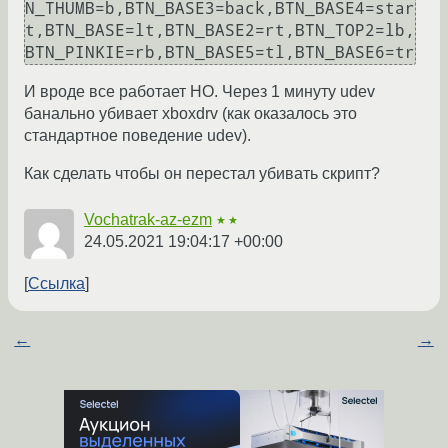
N_THUMB=b,BTN_BASE3=back,BTN_BASE4=star
t,BTN_BASE=lt,BTN_BASE2=rt,BTN_TOP2=lb,
И вроде все работает НО. Через 1 минуту udev
банально убивает xboxdrv (как оказалось это
стандартное поведение udev).
Как сделать чтобы он перестал убивать скрипт?
Vochatrak-az-ezm
★★
24.05.2021 19:04:17 +00:00
Ссылка
←
→