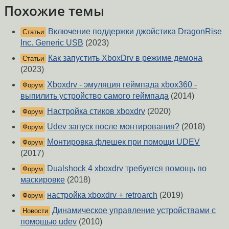
Похожие темы
Включение поддержки джойстика DragonRise
Статьи
Inc. Generic USB
(2023)
Как запустить XboxDrv в режиме демона
Статьи
(2023)
Xboxdrv - эмуляция геймпада xbox360 -
Форум
выпилить устройство самого геймпада
(2014)
Настройка стиков xboxdrv
(2020)
Форум
Udev запуск после монтирования?
(2018)
Форум
Монтировка флешек при помощи UDEV
Форум
(2017)
Dualshock 4 xboxdrv требуется помощь по
Форум
маскировке
(2018)
настройка xboxdrv + retroarch
(2019)
Форум
Динамическое управление устройствами с
Новости
помощью udev
(2010)