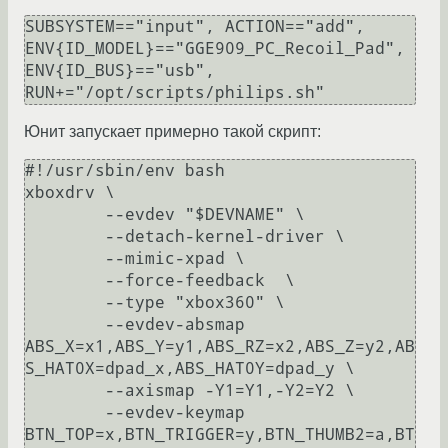
SUBSYSTEM=="input", ACTION=="add", 
ENV{ID_MODEL}=="GGE909_PC_Recoil_Pad", 
ENV{ID_BUS}=="usb", 
Юнит запускает примерно такой скрипт:
#!/usr/sbin/env bash

xboxdrv \

	--evdev "$DEVNAME" \

	--detach-kernel-driver \

	--mimic-xpad \

	--force-feedback  \

	--type "xbox360" \

	--evdev-absmap 
ABS_X=x1,ABS_Y=y1,ABS_RZ=x2,ABS_Z=y2,AB
S_HAT0X=dpad_x,ABS_HAT0Y=dpad_y \

	--axismap -Y1=Y1,-Y2=Y2 \

	--evdev-keymap   
BTN_TOP=x,BTN_TRIGGER=y,BTN_THUMB2=a,BT