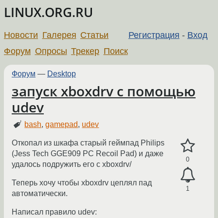
LINUX.ORG.RU
Новости
Галерея
Статьи
Регистрация
-
Вход
Форум
Опросы
Трекер
Поиск
Форум
—
Desktop
запуск xboxdrv с помощью
udev
bash
,
gamepad
,
udev
Откопал из шкафа старый геймпад Philips
(Jess Tech GGE909 PC Recoil Pad) и даже
0
удалось подружить его с xboxdrv/
Теперь хочу чтобы xboxdrv цеплял пад
1
автоматически.
Написал правило udev: