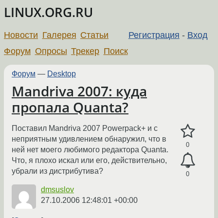
LINUX.ORG.RU
Новости
Галерея
Статьи
Регистрация
-
Вход
Форум
Опросы
Трекер
Поиск
Форум
—
Desktop
Mandriva 2007: куда
пропала Quanta?
Поставил Mandriva 2007 Powerpack+ и с
неприятным удивлением обнаружил, что в
0
ней нет моего любимого редактора Quanta.
Что, я плохо искал или его, действительно,
убрали из дистрибутива?
0
dmsuslov
27.10.2006 12:48:01 +00:00