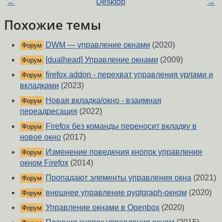
←
Desktop
→
Похожие темы
DWM — управление окнами
(2020)
Форум
[dualhead] Управление окнами
(2009)
Форум
firefox addon - перехват управления урлами и
Форум
вкладками
(2023)
Новая вкладка/окно - взаимная
Форум
переадресация
(2022)
Firefox без команды переносит вкладку в
Форум
новое окно
(2017)
Изменение поведения кнопок управления
Форум
окном Firefox
(2014)
Пропадают элементы управления окна
(2021)
Форум
внешнее управление pyqtgraph-окном
(2020)
Форум
Управление окнами в Openbox
(2020)
Форум