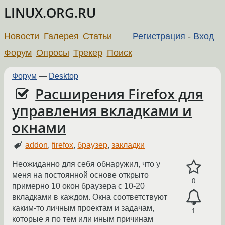
LINUX.ORG.RU
Новости
Галерея
Статьи
Регистрация
-
Вход
Форум
Опросы
Трекер
Поиск
Форум
—
Desktop
Расширения Firefox для
управления вкладками и
окнами
addon
,
firefox
,
браузер
,
закладки
Неожиданно для себя обнаружил, что у
меня на постоянной основе открыто
0
примерно 10 окон браузера с 10-20
вкладками в каждом. Окна соответствуют
каким-то личным проектам и задачам,
1
которые я по тем или иным причинам