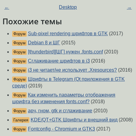
←
Desktop
→
Похожие темы
Sub-pixel rendering шрифтов в GTK
(2017)
Форум
Debian 8 и ШГ
(2015)
Форум
[thunderbird][ШГ] нужен .fonts.conf
(2010)
Форум
Сглаживание шрифтов в i3
(2016)
Форум
i3 не читает/не использует .Xresources?
(2016)
Форум
Шрифты в Telegram (Qt приложения в GTK
Форум
среде)
(2019)
Как изменить параметры отображения
Форум
шрифта без изменения fonts.conf?
(2018)
арч, гном, gtk и сглаживание
(2010)
Форум
KDE/QT+GTK Шрифты и внешний вид
(2008)
Галерея
Fontconfig - Chromium и GTK3
(2017)
Форум