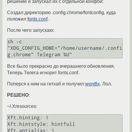
решение и запускал их с отдельной конфой:
Создал директорию .config.chrome/fontconfig, куда
положил
fonts.conf
.
После чего запускаю:
sh -c 
"XDG_CONFIG_HOME="/home/username/.confi
g.chrome" Telegram %U"
Все было прекрасно до вчерашнего обновления.
Теперь Телега игнорит fonts.conf.
Поперся к ним на гитхаб и получил
wontfix
. Лол.
РЕШЕНО
:
~/.Xresources:
Xft.hinting: 1

Xft.hintstyle: hintfull

Xft.antialias: 1
