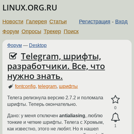
LINUX.ORG.RU
Новости
Галерея
Статьи
Регистрация
-
Вход
Форум
Опросы
Трекер
Поиск
Форум
—
Desktop
Telegram, шрифты,
разработчики. Все, что
нужно знать.
fontconfig
,
telegram
,
шрифты
Телега релизнула версию 2.7.2 и поломала
шрифты. Теперь окончательно.
0
Дано: у меня отключен
antialiasing
, люблю
тонкие и четкие шрифты. Телега с Хромым,
1
как известно, этого не любят. Но я нашел