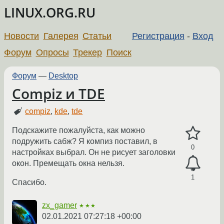
LINUX.ORG.RU
Новости
Галерея
Статьи
Регистрация
-
Вход
Форум
Опросы
Трекер
Поиск
Форум
—
Desktop
Compiz и TDE
compiz
,
kde
,
tde
Подскажите пожалуйста, как можно
подружить сабж? Я компиз поставил, в
0
настройках выбрал. Он не рисует заголовки
окон. Премещать окна нельзя.
1
Спасибо.
zx_gamer
★★★
02.01.2021 07:27:18 +00:00