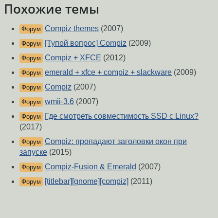
Похожие темы
Compiz themes
(2007)
Форум
[Тупой вопрос] Compiz
(2009)
Форум
Compiz + XFCE
(2012)
Форум
emerald + xfce + compiz + slackware
(2009)
Форум
Compiz
(2007)
Форум
wmii-3.6
(2007)
Форум
Где смотреть совместимость SSD с Linux?
Форум
(2017)
Compiz: пропадают заголовки окон при
Форум
запуске
(2015)
Compiz-Fusion & Emerald
(2007)
Форум
[titlebar][gnome][compiz]
(2011)
Форум