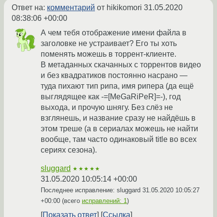
Ответ на:
комментарий
от hikikomori
31.05.2020
08:38:06 +00:00
А чем тебя отображение имени файла в
заголовке не устраивает? Его ты хоть
поменять можешь в торрент-клиенте.
В метаданных скачанных с торрентов видео
и без квадратиков постоянно насрано —
туда пихают тип рипа, имя рипера (да ещё
выглядящее как -=[MeGaRiPeR]=-), год
выхода, и прочую шнягу. Без слёз не
взглянешь, и название сразу не найдёшь в
этом треше (а в сериалах можешь не найти
вообще, там часто одинаковый title во всех
сериях сезона).
sluggard
★★★★★
31.05.2020 10:05:14 +00:00
Последнее исправление: sluggard
31.05.2020 10:05:27
+00:00
(всего
исправлений: 1
)
Показать ответ
Ссылка