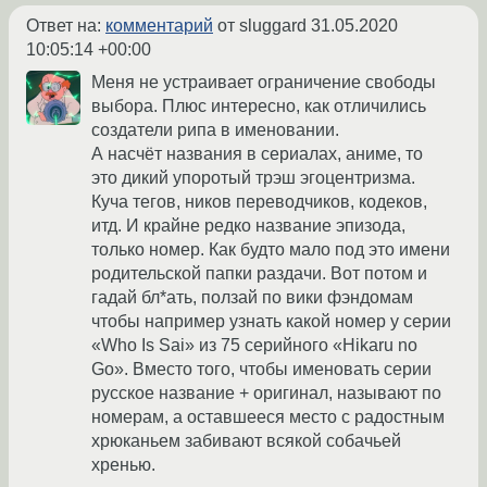
Ответ на:
комментарий
от sluggard
31.05.2020
10:05:14 +00:00
Меня не устраивает ограничение свободы
выбора. Плюс интересно, как отличились
создатели рипа в именовании.
А насчёт названия в сериалах, аниме, то
это дикий упоротый трэш эгоцентризма.
Куча тегов, ников переводчиков, кодеков,
итд. И крайне редко название эпизода,
только номер. Как будто мало под это имени
родительской папки раздачи. Вот потом и
гадай бл*ать, ползай по вики фэндомам
чтобы например узнать какой номер у серии
«Who Is Sai» из 75 серийного «Hikaru no
Go». Вместо того, чтобы именовать серии
русское название + оригинал, называют по
номерам, а оставшееся место с радостным
хрюканьем забивают всякой собачьей
хренью.