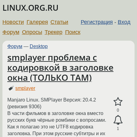
LINUX.ORG.RU
Новости
Галерея
Статьи
Регистрация
-
Вход
Форум
Опросы
Трекер
Поиск
Форум
—
Desktop
smplayer проблема с
кодировкой в заголовке
окна (ТОЛЬКО ТАМ)
smplayer
Manjaro Linux. SMPlayer Версия: 20.4.2
(ревизия 9306)
0
В части фильмов в заголовке окна вместо
русских букв чёрные ромбики с вопросами.
Как я полагаю это не UTF8 кодировка
1
заголовка. При этом русские субтитры и их