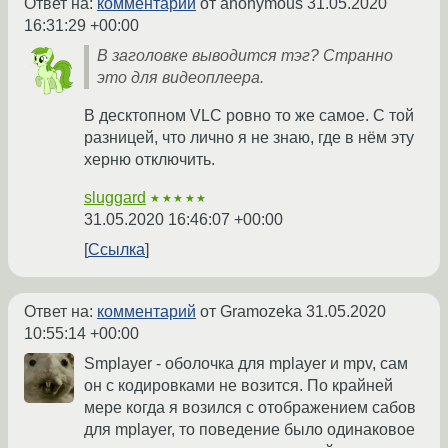
Ответ на:
комментарий
от anonymous
31.05.2020
16:31:29 +00:00
В заголовке выводится тэг? Странно
это для видеоплеера.
В десктопном VLC ровно то же самое. С той
разницей, что лично я не знаю, где в нём эту
херню отключить.
sluggard
★★★★★
31.05.2020 16:46:07 +00:00
Ссылка
Ответ на:
комментарий
от Gramozeka
31.05.2020
10:55:14 +00:00
Smplayer - оболочка для mplayer и mpv, сам
он с кодировками не возится. По крайней
мере когда я возился с отображением сабов
для mplayer, то поведение было одинаковое