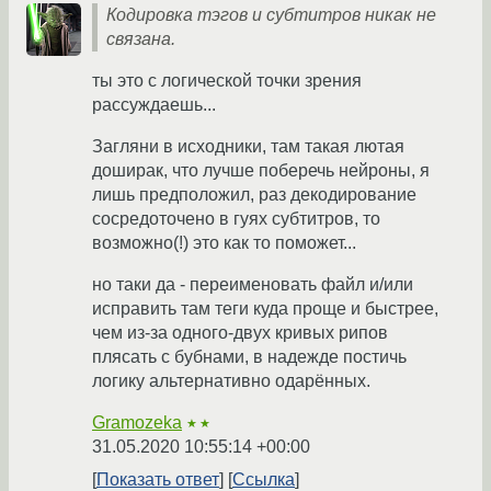
Кодировка тэгов и субтитров никак не
связана.
ты это с логической точки зрения
рассуждаешь...
Загляни в исходники, там такая лютая
доширак, что лучше поберечь нейроны, я
лишь предположил, раз декодирование
сосредоточено в гуях субтитров, то
возможно(!) это как то поможет...
но таки да - переименовать файл и/или
исправить там теги куда проще и быстрее,
чем из-за одного-двух кривых рипов
плясать с бубнами, в надежде постичь
логику альтернативно одарённых.
Gramozeka
★★
31.05.2020 10:55:14 +00:00
Показать ответ
Ссылка