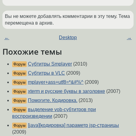
Вы не можете добавлять комментарии в эту тему. Тема
перемещена в архив.
←
Desktop
→
Похожие темы
Субтитры Smplayer
(2010)
Форум
Субтитры в VLC
(2009)
Форум
mplayer+ass+utf8=*&#%^
(2009)
Форум
xterm и русские буквы в заголовке
(2007)
Форум
Помогите. Кодировка.
(2013)
Форум
выделение vob-субтитров при
Форум
воспроизведении
(2007)
[java][кодировка] параметр jsp-страницы
Форум
(2009)